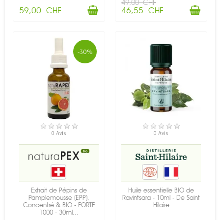
49,00 CHF
59,00 CHF
46,55 CHF
-30%
EN STOCK
EN STOCK
0 Avis
0 Avis
Extrait de Pépins de
Huile essentielle BIO de
Pamplemousse (EPP),
Ravintsara - 10ml - De Saint
Concentré & BIO - FORTE
Hilaire
1000 - 30ml...