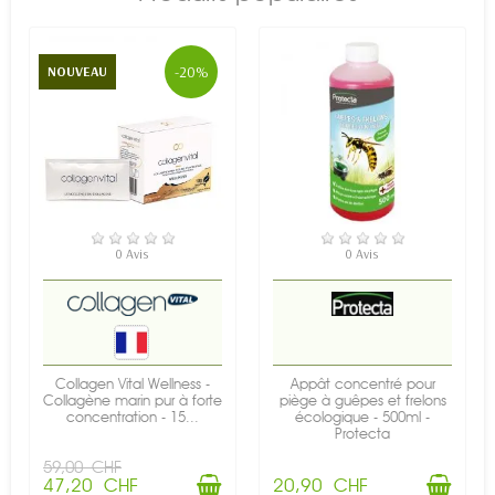
-20%
NOUVEAU
EN STOCK
EN STOCK
0 Avis
0 Avis
Collagen Vital Wellness -
Appât concentré pour
Collagène marin pur à forte
piège à guêpes et frelons
concentration - 15...
écologique - 500ml -
Protecta
59,00 CHF
47,20 CHF
20,90 CHF