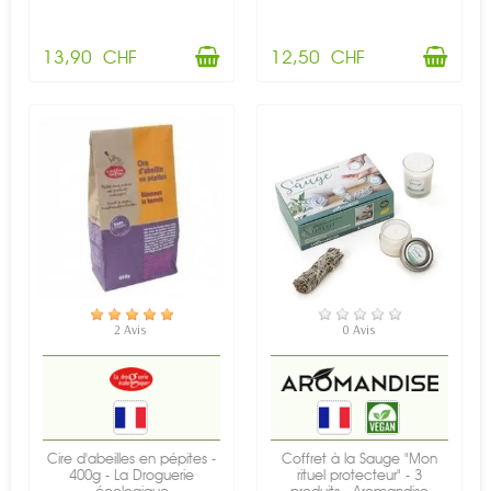
13,90 CHF
12,50 CHF
EN STOCK
EN STOCK
2 Avis
0 Avis
Cire d'abeilles en pépites -
Coffret à la Sauge "Mon
400g - La Droguerie
rituel protecteur" - 3