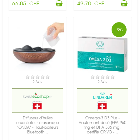
66,05 CHF
49,70 CHF
-5%
EN STOCK
EN STOCK
0 Avis
0 Avis
Diffuseur d’huiles
Omega-3 D3 Plus -
essentielles ultrasonique
Hautement dosé (EPA 960
"ONDA" - Haut-parleurs
mg et DHA 386 mg),
Bluetooth...
certifié ORIVO -...