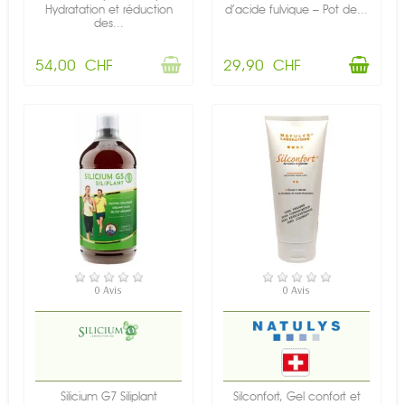
Hydratation et réduction
d’acide fulvique – Pot de...
des...
54,00 CHF
29,90 CHF
EN STOCK
EN STOCK
0 Avis
0 Avis
Silicium G7 Siliplant
Silconfort, Gel confort et