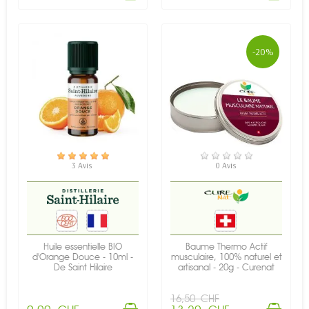
-20%
EN STOCK
EN STOCK
3 Avis
0 Avis
Huile essentielle BIO
Baume Thermo Actif
d'Orange Douce - 10ml -
musculaire, 100% naturel et
De Saint Hilaire
artisanal - 20g - Curenat
16,50 CHF