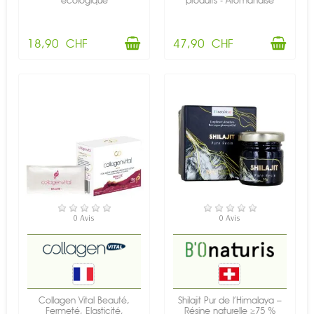
écologique
produits - Aromandise
18,90 CHF
47,90 CHF
RUPTURE DE STOCK
EN STOCK
0 Avis
0 Avis
Collagen Vital Beauté,
Shilajit Pur de l’Himalaya –
Fermeté, Elasticité,
Résine naturelle ≥75 %