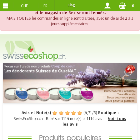
CHF
FR
Blog
0
PORTS OFFERTS
DES 120.-
!! Important !! Jusqu'au 20 août 2026, le support téléphonique
et le magasin de Bex seront fermés.
MAIS TOUTES les commandes en ligne sont traitées, avec un délai de 2 à 3
jours supplémentaires.
Avis et Note(s)
(
4,71
/
5
)
Boutique :
SwissEcoShop.ch
- Basé sur
1114
note(s) et
1114
avis
-
Voir tous
les avis
Produits populaires