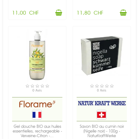
11,00 CHF
11,80 CHF
EN STOCK
EN STOCK
0 Avis
0 Avis
Gel douche BIO aux huiles
Savon BIO au cumin noir
essentielles, rechargeable -
(Nigelle noir) - 100g -
Verveine-Citron -...
NaturKraftWerke