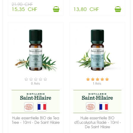
21,90 CHF
15,35 CHF
13,80 CHF
EN STOCK
EN STOCK
0 Avis
1 Avis
Huile essentielle BIO de Tea
Huile essentielle BIO
Tree - 10ml - De Saint Hilaire
d'Eucalyptus Radié - 10ml -
De Saint Hilaire