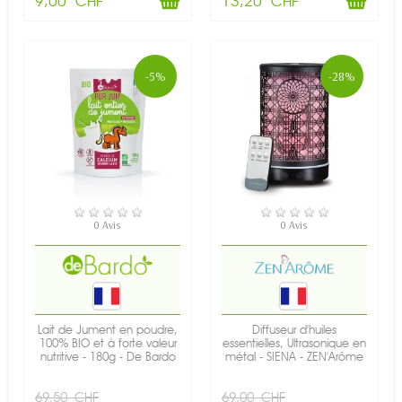
9,00 CHF
13,20 CHF
-5%
-28%
EN STOCK
EN STOCK
0 Avis
0 Avis
Lait de Jument en poudre,
Diffuseur d'huiles
100% BIO et à forte valeur
essentielles, Ultrasonique en
nutritive - 180g - De Bardo
métal - SIENA - ZEN'Arôme
69,50 CHF
69,00 CHF