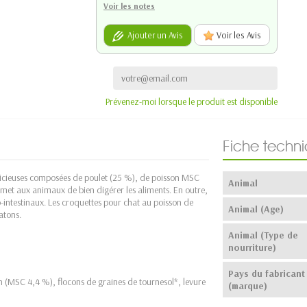
Voir les notes
Ajouter un Avis
Voir les Avis
Prévenez-moi lorsque le produit est disponible
Fiche techn
licieuses composées de poulet (25 %), de poisson MSC
Animal
rmet aux animaux de bien digérer les aliments. En outre,
tro-intestinaux. Les croquettes pour chat au poisson de
Animal (Age)
atons.
Animal (Type de
nourriture)
Pays du fabricant
on (MSC 4,4 %), flocons de graines de tournesol*, levure
(marque)