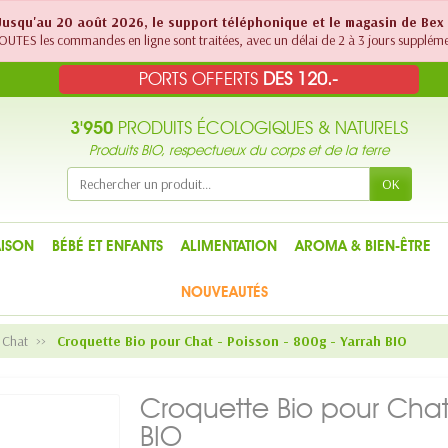
! Jusqu'au 20 août 2026, le support téléphonique et le magasin de Bex
UTES les commandes en ligne sont traitées, avec un délai de 2 à 3 jours suppléme
PORTS OFFERTS
DES 120.-
3'950
PRODUITS ÉCOLOGIQUES & NATURELS
Produits BIO, respectueux du corps et de la terre
OK
ISON
BÉBÉ ET ENFANTS
ALIMENTATION
AROMA & BIEN-ÊTRE
NOUVEAUTÉS
 Chat
Croquette Bio pour Chat - Poisson - 800g - Yarrah BIO
Croquette Bio pour Chat 
BIO