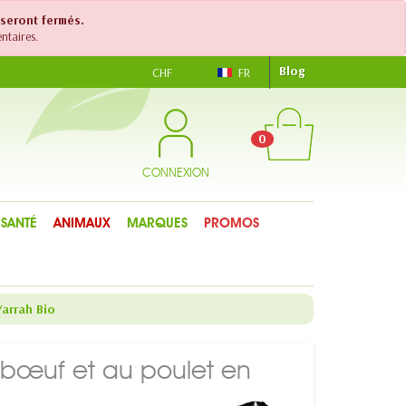
 seront fermés.
ntaires.
Blog
CHF
FR
0
CONNEXION
SANTÉ
ANIMAUX
MARQUES
PROMOS
Yarrah Bio
bœuf et au poulet en