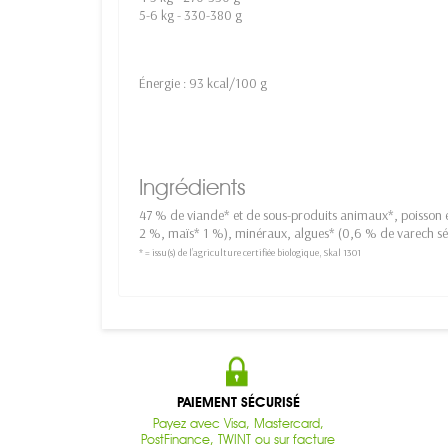
5-6 kg - 330-380 g
Énergie : 93 kcal/100 g
Ingrédients
47 % de viande* et de sous-produits animaux*, poisson e
2 %, maïs* 1 %), minéraux, algues* (0,6 % de varech sé
* = issu(s) de l’agriculture certifiée biologique, Skal 1301
PAIEMENT SÉCURISÉ
Payez avec Visa, Mastercard,
PostFinance, TWINT ou sur facture