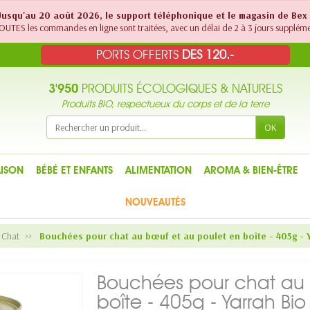
! Jusqu'au 20 août 2026, le support téléphonique et le magasin de Bex
UTES les commandes en ligne sont traitées, avec un délai de 2 à 3 jours suppléme
PORTS OFFERTS
DES 120.-
3'950
PRODUITS ÉCOLOGIQUES & NATURELS
Produits BIO, respectueux du corps et de la terre
OK
ISON
BÉBÉ ET ENFANTS
ALIMENTATION
AROMA & BIEN-ÊTRE
NOUVEAUTÉS
 Chat
Bouchées pour chat au bœuf et au poulet en boîte - 405g - 
Bouchées pour chat au 
boîte - 405g - Yarrah Bio