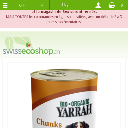
CHF
FR
Blog
0
PORTS OFFERTS
DES 120.-
!! Important !! Jusqu'au 20 août 2026, le support téléphonique
et le magasin de Bex seront fermés.
MAIS TOUTES les commandes en ligne sont traitées, avec un délai de 2 à 3
jours supplémentaires.