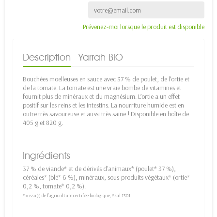
Prévenez-moi lorsque le produit est disponible
Description
Yarrah BIO
Bouchées moelleuses en sauce avec 37 % de poulet, de l’ortie et
de la tomate. La tomate est une vraie bombe de vitamines et
fournit plus de minéraux et du magnésium. L’ortie a un effet
positif sur les reins et les intestins. La nourriture humide est en
outre très savoureuse et aussi très saine ! Disponible en boîte de
405 g et 820 g.
Ingrédients
37 % de viande* et de dérivés d'animaux* (poulet* 37 %),
céréales* (blé* 6 %), minéraux, sous-produits végétaux* (ortie*
0,2 %, tomate* 0,2 %).
* = issu(s) de l’agriculture certifiée biologique, Skal 1301