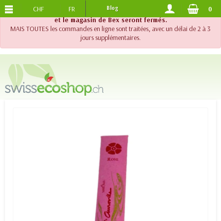
CHF
FR
Blog
0
PORTS OFFERTS
DES 120.-
!! Important !! Jusqu'au 20 août 2026, le support téléphonique
et le magasin de Bex seront fermés.
MAIS TOUTES les commandes en ligne sont traitées, avec un délai de 2 à 3
jours supplémentaires.