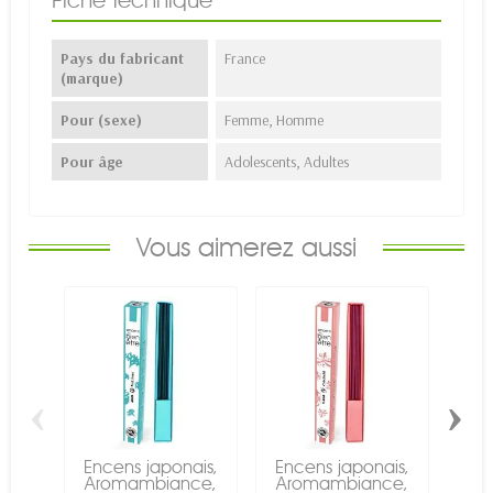
Fiche technique
Pays du fabricant
France
(marque)
Pour (sexe)
Femme, Homme
Pour âge
Adolescents, Adultes
Vous aimerez aussi
‹
›
Encens japonais,
Encens japonais,
Enc
Aromambiance,
Aromambiance,
Ar