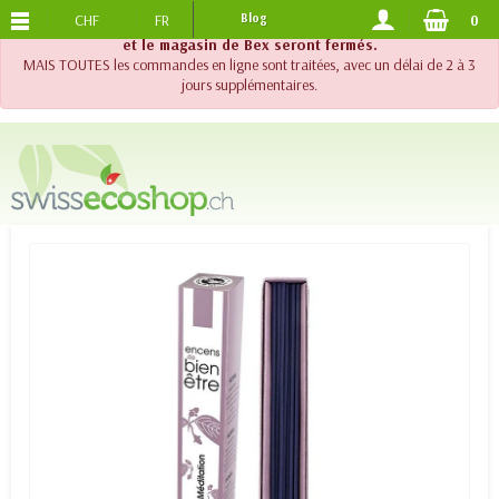
CHF
FR
Blog
0
PORTS OFFERTS
DES 120.-
!! Important !! Jusqu'au 20 août 2026, le support téléphonique
et le magasin de Bex seront fermés.
MAIS TOUTES les commandes en ligne sont traitées, avec un délai de 2 à 3
jours supplémentaires.