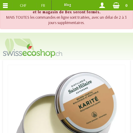
CHF
FR
Blog
0
PORTS OFFERTS
DES 120.-
!! Important !! Jusqu'au 20 août 2026, le support téléphonique
et le magasin de Bex seront fermés.
MAIS TOUTES les commandes en ligne sont traitées, avec un délai de 2 à 3
jours supplémentaires.