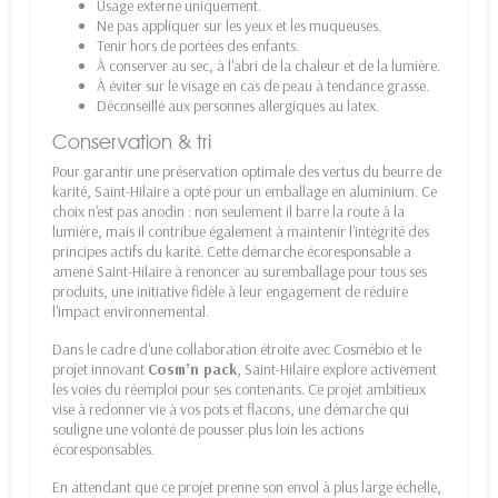
Usage externe uniquement.
Ne pas appliquer sur les yeux et les muqueuses.
Tenir hors de portées des enfants.
À conserver au sec, à l'abri de la chaleur et de la lumière.
À éviter sur le visage en cas de peau à tendance grasse.
Déconseillé aux personnes allergiques au latex.
Conservation & tri
Pour garantir une préservation optimale des vertus du beurre de
karité, Saint-Hilaire a opté pour un emballage en aluminium. Ce
choix n'est pas anodin : non seulement il barre la route à la
lumière, mais il contribue également à maintenir l'intégrité des
principes actifs du karité. Cette démarche écoresponsable a
amené Saint-Hilaire à renoncer au suremballage pour tous ses
produits, une initiative fidèle à leur engagement de réduire
l'impact environnemental.
Dans le cadre d'une collaboration étroite avec Cosmébio et le
projet innovant
Cosm’n pack
, Saint-Hilaire explore activement
les voies du réemploi pour ses contenants. Ce projet ambitieux
vise à redonner vie à vos pots et flacons, une démarche qui
souligne une volonté de pousser plus loin les actions
écoresponsables.
En attendant que ce projet prenne son envol à plus large échelle,