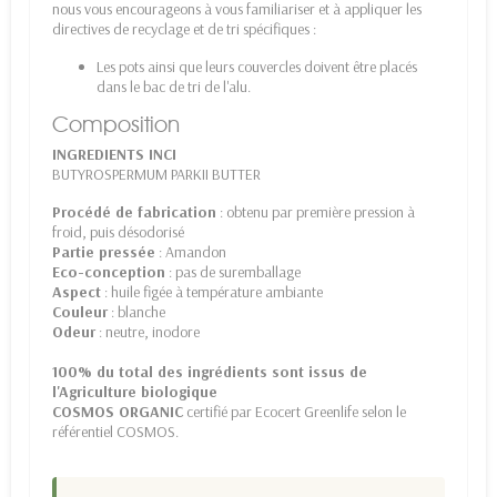
nous vous encourageons à vous familiariser et à appliquer les
directives de recyclage et de tri spécifiques :
Les pots ainsi que leurs couvercles doivent être placés
dans le bac de tri de l'alu.
Composition
INGREDIENTS INCI
BUTYROSPERMUM PARKII BUTTER
Procédé de fabrication
: obtenu par première pression à
froid, puis désodorisé
Partie pressée
: Amandon
Eco-conception
: pas de suremballage
Aspect
: huile figée à température ambiante
Couleur
: blanche
Odeur
: neutre, inodore
100% du total des ingrédients sont issus de
l'Agriculture biologique
COSMOS ORGANIC
certifié par Ecocert Greenlife selon le
référentiel COSMOS.