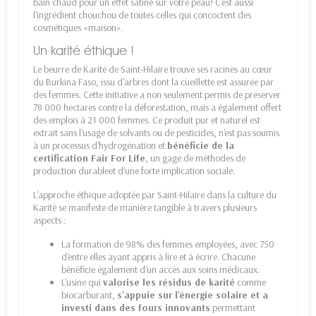
bain chaud pour un effet satiné sur votre peau! C'est aussi
l'ingrédient chouchou de toutes celles qui concoctent des
cosmétiques «maison».
Un karité éthique !
Le beurre de Karité de Saint-Hilaire trouve ses racines au cœur
du Burkina Faso, issu d'arbres dont la cueillette est assurée par
des femmes. Cette initiative a non seulement permis de préserver
78 000 hectares contre la déforestation, mais a également offert
des emplois à 21 000 femmes. Ce produit pur et naturel est
extrait sans l'usage de solvants ou de pesticides, n'est pas soumis
à un processus d'hydrogénation et
bénéficie de la
certification Fair For Life
, un gage de méthodes de
production durableet d'une forte implication sociale.
L'approche éthique adoptée par Saint-Hilaire dans la culture du
Karité se manifeste de manière tangible à travers plusieurs
aspects :
La formation de 98% des femmes employées, avec 750
d'entre elles ayant appris à lire et à écrire. Chacune
bénéficie également d'un accès aux soins médicaux.
L'usine qui
valorise les résidus de karité
comme
biocarburant,
s'appuie sur l'énergie solaire et a
investi dans des fours innovants
permettant