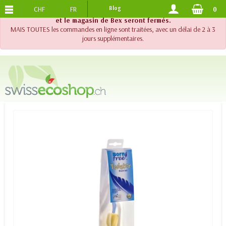
CHF
FR
Blog
0
PORTS OFFERTS
DES 120.-
!! Important !! Jusqu'au 20 août 2026, le support téléphonique
et le magasin de Bex seront fermés.
MAIS TOUTES les commandes en ligne sont traitées, avec un délai de 2 à 3
jours supplémentaires.