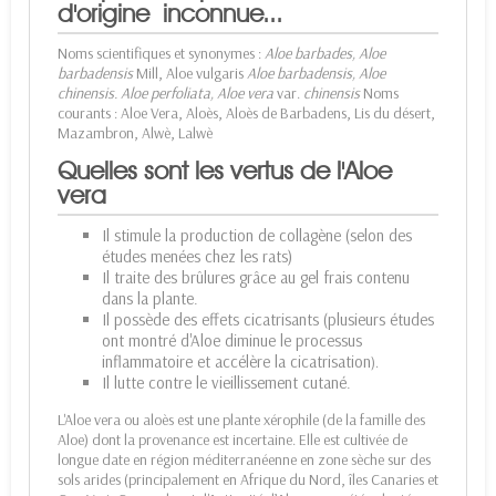
d'origine inconnue...
Noms scientifiques et synonymes :
Aloe barbades,
Aloe
barbadensis
Mill, Aloe vulgaris
Aloe barbadensis, A
loe
chinensis.
Aloe perfoliata,
Aloe vera
var.
chinensis
Noms
courants : Aloe Vera, Aloès, Aloès de Barbadens, Lis du désert,
Mazambron, Alwè, Lalwè
Quelles sont les vertus de l'Aloe
vera
Il stimule la production de collagène (selon des
études menées chez les rats)
Il traite des brûlures grâce au gel frais contenu
dans la plante.
Il possède des effets cicatrisants (plusieurs études
ont montré d'Aloe diminue le processus
inflammatoire et accélère la cicatrisation
).
Il lutte contre le vieillissement cutané.
L'Aloe vera ou aloès est une plante xérophile (de la famille des
Aloe) dont la provenance est incertaine. Elle est cultivée de
longue date en région méditerranéenne en zone sèche sur des
sols arides (principalement en Afrique du Nord, îles Canaries et