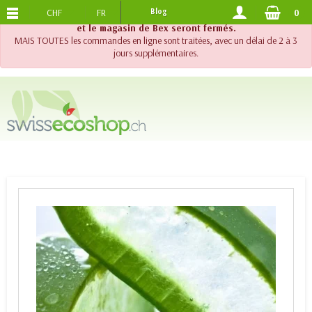
CHF
FR
Blog
0
PORTS OFFERTS
DES 120.-
!! Important !! Jusqu'au 20 août 2026, le support téléphonique
et le magasin de Bex seront fermés.
MAIS TOUTES les commandes en ligne sont traitées, avec un délai de 2 à 3
jours supplémentaires.