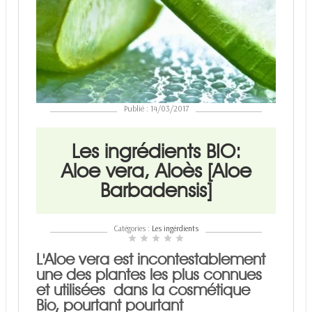
Publié : 14/03/2017
Les ingrédients BIO:
Aloe vera, Aloès [Aloe
Barbadensis]
Catégories :
Les ingérdients
star
star
star
star
star
L'Aloe vera est incontestablement
une des plantes les plus connues
et utilisées dans la cosmétique
Bio, pourtant pourtant