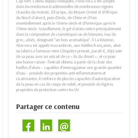
Cap-Vert. Connu depuis l'Antiquité, l’Aloe vera a été adopté
dans les médecines traditionnelles de nombreuses régions
chaudes du monde, d'Europe, du Moyen-Orient et d'Afrique
du Nord d'abord, puis d'Inde, de Chine et d'Asie
essentiellement après le 10ème siècle et d'Amérique après le
17ème siècle. Actuellement, le gel d'aloès rentre principalement
dans la composition de cosmétiques ou de boissons. Issu du
grec,
aloès
, désignant "un bois aromatique". À La Réunion,
Aloe vera est appelé mazambron, aux Antilles françaises, alwè
ou lalwè La fameuse reine Cléopâtre prenait, paraît-il, déjà soin
de sa peau avec un extrait de ce « lis du désert », et ce pour
une bonne raison : l’extrait obtenu à partir de la chair des
feuilles d’aloès – capables d’emmagasiner une grande quantité
d’eau – possède des propriétés anti-inflammatoires et
cicatrisantes. Il renforce de plus les capacités d’autoréparation
de la peau en cas de coups de soleil, et possède de légères
propriétés de protection contre les UV.
Partager ce contenu