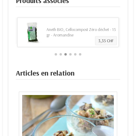
Produits associés
uisiner,
Aneth BIO, Cellocompost Zéro déchet - 15
gr - Aromandise
80 CHF
3,35 CHF
Articles en relation