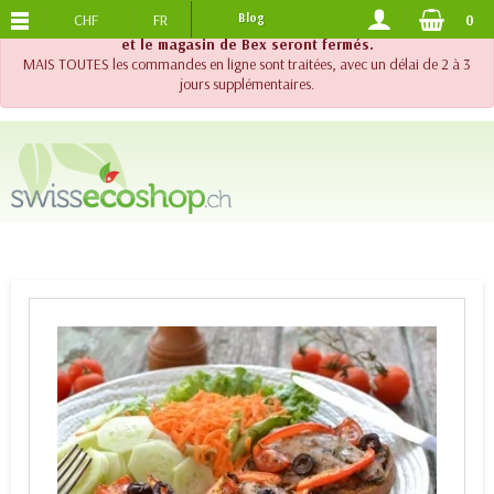
CHF
FR
Blog
0
PORTS OFFERTS
DES 120.-
!! Important !! Jusqu'au 20 août 2026, le support téléphonique
et le magasin de Bex seront fermés.
MAIS TOUTES les commandes en ligne sont traitées, avec un délai de 2 à 3
jours supplémentaires.