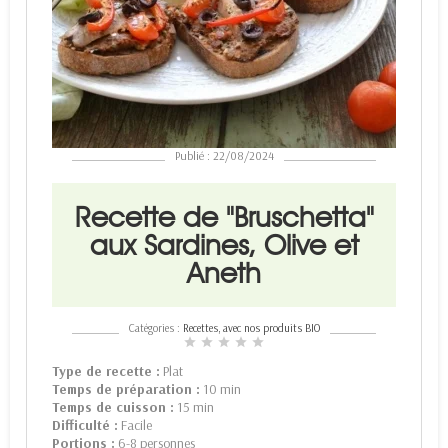
Publié : 22/08/2024
Recette de "Bruschetta"
aux Sardines, Olive et
Aneth
Catégories :
Recettes, avec nos produits BIO
star
star
star
star
star
Type de recette :
Plat
Temps de préparation :
10 min
Temps de cuisson :
15 min
Difficulté :
Facile
Portions :
6-8 personnes