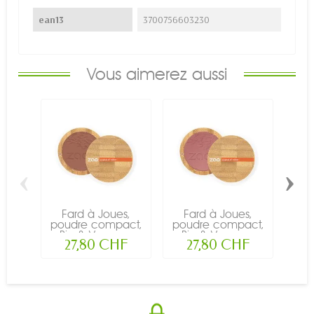
ean13
3700756603230
Vous aimerez aussi
‹
›
Fard à Joues,
Fard à Joues,
Rec
poudre compact,
poudre compact,
J
Bio & Vegan...
Bio & Vegan...
co
27,80 CHF
27,80 CHF