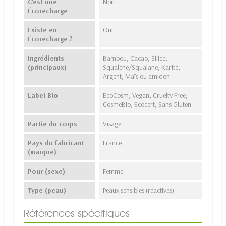
C'est une
Non
Écorecharge
Existe en
Oui
Écorecharge ?
Ingrédients
Bambou, Cacao, Silice,
(principaux)
Squalène/Squalane, Karité,
Argent, Maïs ou amidon
Label Bio
EcoCosm, Vegan, Cruelty Free,
CosmeBio, Ecocert, Sans Gluten
Partie du corps
Visage
Pays du fabricant
France
(marque)
Pour (sexe)
Femme
Type (peau)
Peaux sensibles (réactives)
Références spécifiques