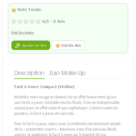
Note Totale
:
0
/
5
-
0
Avis
Voir les notes
Ajouter un Avis
Voir les Avis
Description
Zao Make-Up
Fard à Joues Compact (Violine)
Modelez votre visage et donnez-lui un effet bonne mine grâce
aux fards à joues. Véritable touche finale, il est un indispensable
autant pour un effet naturel que sophistiqué. Comme toutes les
poudres, le fard à joues est sans talc.
Pour le fard à joues, optez pour la méthode extrêmement simple
de la « pommette sourire » Munissez-vous d'un pinceau blush,
souriez et appliquez le fard à joues sur le bombé de vos