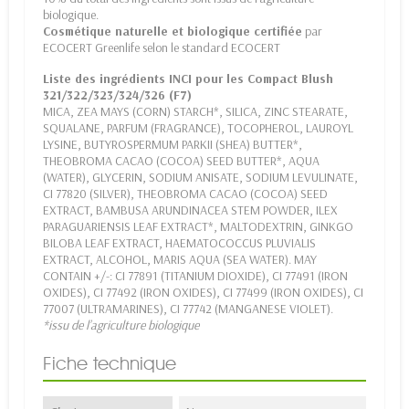
biologique.
Cosmétique naturelle et biologique certifiée
par
ECOCERT Greenlife selon le standard ECOCERT
Liste des ingrédients INCI pour les Compact Blush
321/322/323/324/326 (F7)
MICA, ZEA MAYS (CORN) STARCH*, SILICA, ZINC STEARATE,
SQUALANE, PARFUM (FRAGRANCE), TOCOPHEROL, LAUROYL
LYSINE, BUTYROSPERMUM PARKII (SHEA) BUTTER*,
THEOBROMA CACAO (COCOA) SEED BUTTER*, AQUA
(WATER), GLYCERIN, SODIUM ANISATE, SODIUM LEVULINATE,
CI 77820 (SILVER), THEOBROMA CACAO (COCOA) SEED
EXTRACT, BAMBUSA ARUNDINACEA STEM POWDER, ILEX
PARAGUARIENSIS LEAF EXTRACT*, MALTODEXTRIN, GINKGO
BILOBA LEAF EXTRACT, HAEMATOCOCCUS PLUVIALIS
EXTRACT, ALCOHOL, MARIS AQUA (SEA WATER). MAY
CONTAIN +/-: CI 77891 (TITANIUM DIOXIDE), CI 77491 (IRON
OXIDES), CI 77492 (IRON OXIDES), CI 77499 (IRON OXIDES), CI
77007 (ULTRAMARINES), CI 77742 (MANGANESE VIOLET).
*issu de l’agriculture biologique
Fiche technique