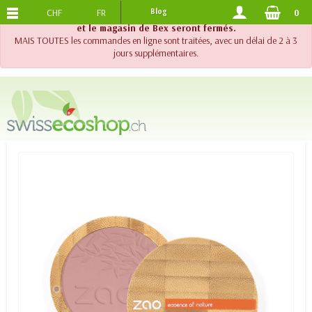
CHF
FR
Blog
0
PORTS OFFERTS
DES 120.-
!! Important !! Jusqu'au 20 août 2026, le support téléphonique
et le magasin de Bex seront fermés.
MAIS TOUTES les commandes en ligne sont traitées, avec un délai de 2 à 3
jours supplémentaires.