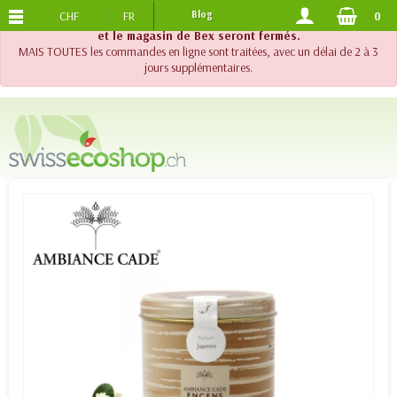
CHF
FR
Blog
0
PORTS OFFERTS
DES 120.-
!! Important !! Jusqu'au 20 août 2026, le support téléphonique
et le magasin de Bex seront fermés.
MAIS TOUTES les commandes en ligne sont traitées, avec un délai de 2 à 3
jours supplémentaires.