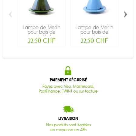
‹
›
Lampe de Merlin
Lampe de Merlin
Lam
pour bois de
pour bois de
p
cade, Vert...
cade,...
cad
22,50 CHF
22,50 CHF
PAIEMENT SÉCURISÉ
Payez avec Visa, Mastercard,
PostFinance, TWINT ou sur facture
LIVRAISON
Nos produits sont livrables
en moyenne en 48h