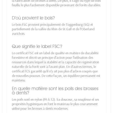
la fabrication de brosses à dents. De plus, il s’agit du type de bois
feuillu le plus facilement disponible provenant de forêts durables.
D’où provient le bois?
Le bois FSC provient principalement de Toggenburg (SG) et
partiellement de la vallée du Rhin de St.Gall et de l’Oberland
zurichois.
Que signifie le label FSC?
Le certificat FSC est un label de qualité en matière de durabilité
forestière et décrit un principe d’action pour l’utilisation des
ressources dans lequel la stabilité et la capacité de régénération
naturelle de la forêt sont à l’avant-plan. En d’autres termes, le
certificat FCS garantit qu’il n’y ait pas plus d’arbres coupés que
de nouvelles pousses. De cette façon, un équilibre permanent est
maintenu.
En quelle matière sont les poils des brosses
à dents?
Les poils sont en nylon (PA 6.12). Sa douceur, sa souplesse et ses
propriétés hygiéniques en font le matériau le plus couramment
utilisé pour les brosses à dents modernes.