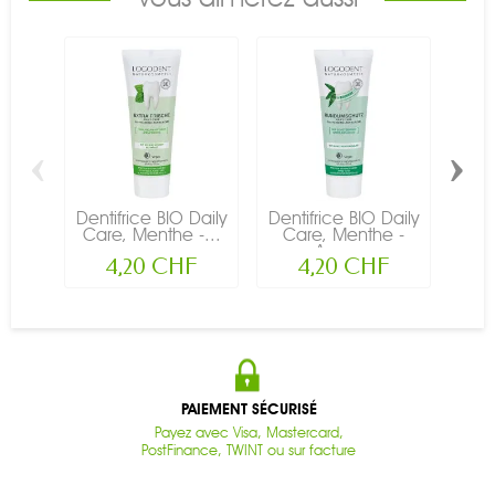
‹
›
Dentifrice BIO Daily
Dentifrice BIO Daily
G
Care, Menthe -...
Care, Menthe -
Végé
Avec...
4,20 CHF
4,20 CHF
PAIEMENT SÉCURISÉ
Payez avec Visa, Mastercard,
PostFinance, TWINT ou sur facture