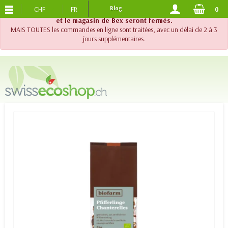
CHF
FR
Blog
0
PORTS OFFERTS
DES 120.-
!! Important !! Jusqu'au 20 août 2026, le support téléphonique
et le magasin de Bex seront fermés.
MAIS TOUTES les commandes en ligne sont traitées, avec un délai de 2 à 3
jours supplémentaires.