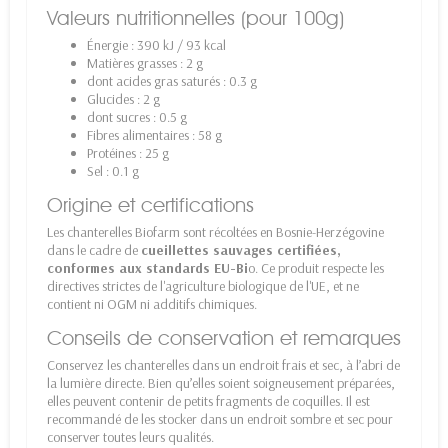
Valeurs nutritionnelles (pour 100g)
Énergie : 390 kJ / 93 kcal
Matières grasses : 2 g
dont acides gras saturés : 0.3 g
Glucides : 2 g
dont sucres : 0.5 g
Fibres alimentaires : 58 g
Protéines : 25 g
Sel : 0.1 g
Origine et certifications
Les chanterelles Biofarm sont récoltées en Bosnie-Herzégovine
dans le cadre de
cueillettes sauvages certifiées,
conformes aux standards EU-Bi
o. Ce produit respecte les
directives strictes de l'agriculture biologique de l'UE, et ne
contient ni OGM ni additifs chimiques.
Conseils de conservation et remarques
Conservez les chanterelles dans un endroit frais et sec, à l’abri de
la lumière directe. Bien qu’elles soient soigneusement préparées,
elles peuvent contenir de petits fragments de coquilles. Il est
recommandé de les stocker dans un endroit sombre et sec pour
conserver toutes leurs qualités.