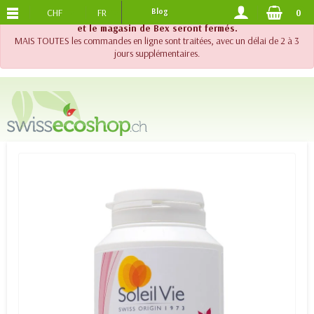
CHF
FR
Blog
0
PORTS OFFERTS
DES 120.-
!! Important !! Jusqu'au 20 août 2026, le support téléphonique
et le magasin de Bex seront fermés.
MAIS TOUTES les commandes en ligne sont traitées, avec un délai de 2 à 3
jours supplémentaires.