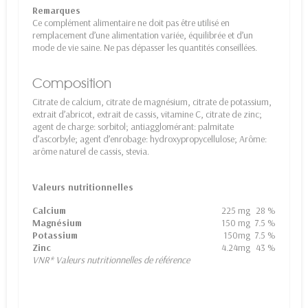
Remarques
Ce complément alimentaire ne doit pas être utilisé en
remplacement d’une alimentation variée, équilibrée et d’un
mode de vie saine. Ne pas dépasser les quantités conseillées.
Composition
Citrate de calcium, citrate de magnésium, citrate de potassium,
extrait d’abricot, extrait de cassis, vitamine C, citrate de zinc;
agent de charge: sorbitol; antiagglomérant: palmitate
d’ascorbyle; agent d’enrobage: hydroxypropycellulose; Arôme:
arôme naturel de cassis, stevia.
Valeurs nutritionnelles
Calcium
225 mg
28 %
Magnésium
150 mg
7.5 %
Potassium
150mg
7.5 %
Zinc
4.24mg
43 %
VNR* Valeurs nutritionnelles de référence