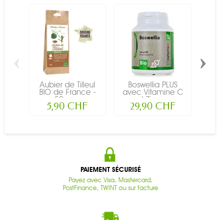
‹
›
Aubier de Tilleul
Boswellia PLUS
C
BIO de France -
avec Vitamine C
alim
50g -...
et Zinc,...
5,90 CHF
29,90 CHF
PAIEMENT SÉCURISÉ
Payez avec Visa, Mastercard,
PostFinance, TWINT ou sur facture