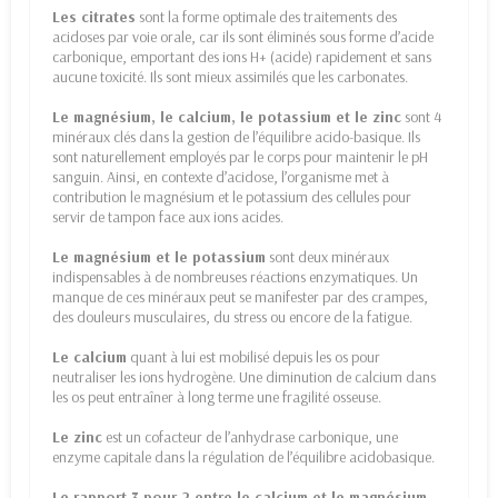
Les citrates
sont la forme optimale des traitements des
acidoses par voie orale, car ils sont éliminés sous forme d’acide
carbonique, emportant des ions H+ (acide) rapidement et sans
aucune toxicité. Ils sont mieux assimilés que les carbonates.
Le magnésium, le calcium, le potassium et le zinc
sont 4
minéraux clés dans la gestion de l’équilibre acido-basique. Ils
sont naturellement employés par le corps pour maintenir le pH
sanguin. Ainsi, en contexte d’acidose, l’organisme met à
contribution le magnésium et le potassium des cellules pour
servir de tampon face aux ions acides.
Le magnésium et le potassium
sont deux minéraux
indispensables à de nombreuses réactions enzymatiques. Un
manque de ces minéraux peut se manifester par des crampes,
des douleurs musculaires, du stress ou encore de la fatigue.
Le calcium
quant à lui est mobilisé depuis les os pour
neutraliser les ions hydrogène. Une diminution de calcium dans
les os peut entraîner à long terme une fragilité osseuse.
Le zinc
est un cofacteur de l’anhydrase carbonique, une
enzyme capitale dans la régulation de l’équilibre acidobasique.
Le rapport 3 pour 2 entre le calcium et le magnésium