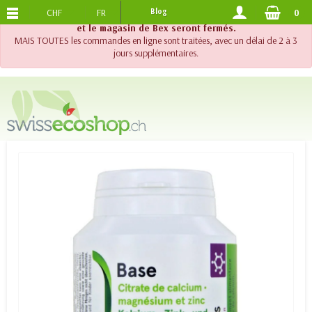
CHF
FR
Blog
0
PORTS OFFERTS
DES 120.-
!! Important !! Jusqu'au 20 août 2026, le support téléphonique
et le magasin de Bex seront fermés.
MAIS TOUTES les commandes en ligne sont traitées, avec un délai de 2 à 3
jours supplémentaires.