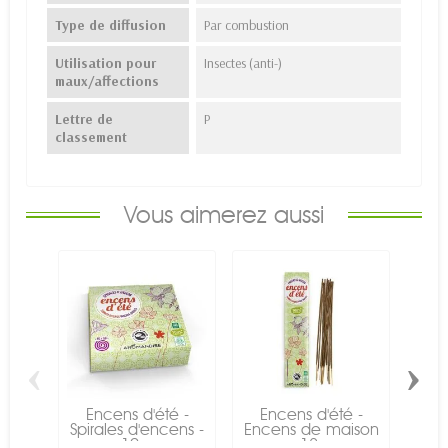
Type de diffusion
Par combustion
Utilisation pour
Insectes (anti-)
maux/affections
Lettre de
P
classement
Vous aimerez aussi
‹
›
Encens d'été -
Encens d'été -
E
Spirales d'encens -
Encens de maison
Enc
10...
- 12...