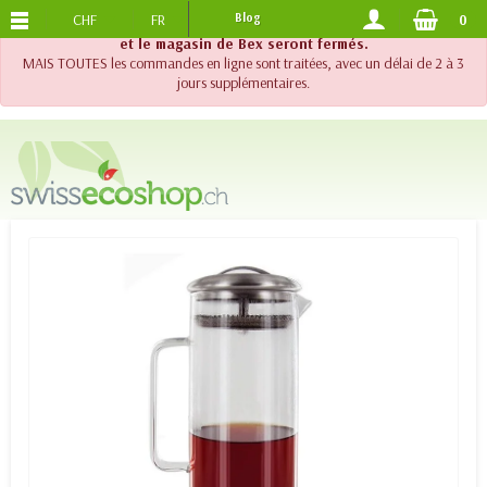
CHF
FR
Blog
0
PORTS OFFERTS
DES 120.-
!! Important !! Jusqu'au 20 août 2026, le support téléphonique
et le magasin de Bex seront fermés.
MAIS TOUTES les commandes en ligne sont traitées, avec un délai de 2 à 3
jours supplémentaires.