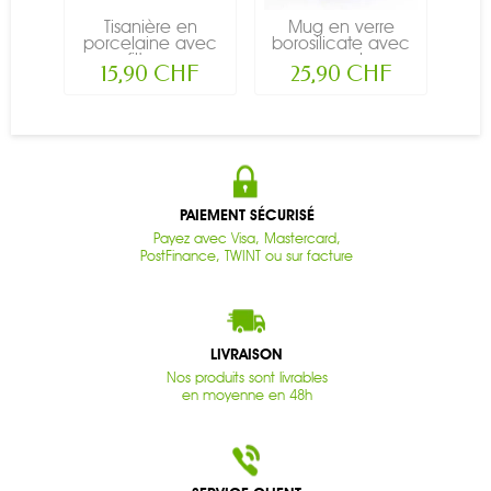
Tisanière en
Mug en verre
Th
porcelaine avec
borosilicate avec
ver
filtre...
couvercle...
15,90 CHF
25,90 CHF
PAIEMENT SÉCURISÉ
Payez avec Visa, Mastercard,
PostFinance, TWINT ou sur facture
LIVRAISON
Nos produits sont livrables
en moyenne en 48h