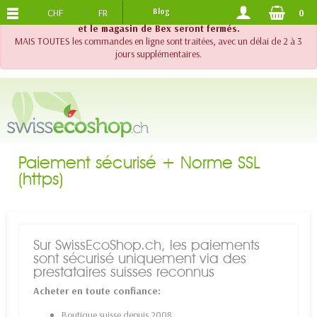
CHF
FR
Blog
0
PORTS OFFERTS
DES 120.-
!! Important !! Jusqu'au 20 août 2026, le support téléphonique
et le magasin de Bex seront fermés.
MAIS TOUTES les commandes en ligne sont traitées, avec un délai de 2 à 3
jours supplémentaires.
Paiement sécurisé + Norme SSL
(https)
Sur SwissEcoShop.ch, les paiements
sont sécurisé uniquement via des
prestataires suisses reconnus
Acheter en toute confiance:
Boutique suisse depuis 2008