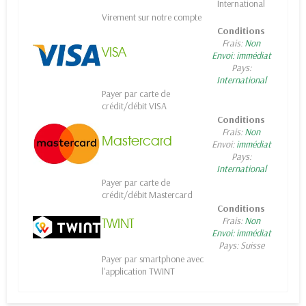
International
Virement sur notre compte
Conditions
Frais:
Non
VISA
Envoi:
immédiat
Pays:
International
Payer par carte de
crédit/débit VISA
Conditions
Frais:
Non
Mastercard
Envoi:
immédiat
Pays:
International
Payer par carte de
crédit/débit Mastercard
Conditions
Frais:
Non
TWINT
Envoi:
immédiat
Pays: Suisse
Payer par smartphone avec
l'application TWINT