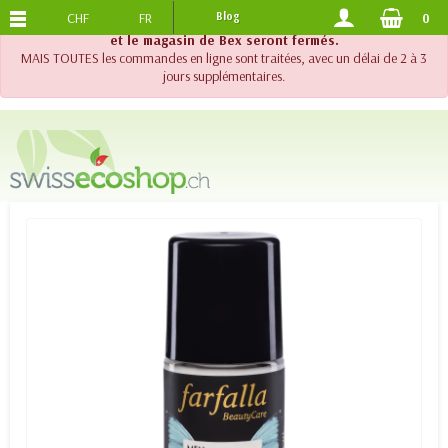
CHF
FR
Blog
0
PORTS OFFERTS
DES 120.-
!! Important !! Jusqu'au 20 août 2026, le support téléphonique
et le magasin de Bex seront fermés.
MAIS TOUTES les commandes en ligne sont traitées, avec un délai de 2 à 3
jours supplémentaires.