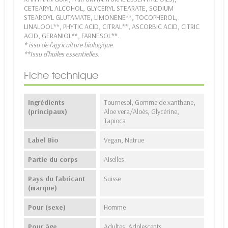
CETEARYL ALCOHOL, GLYCERYL STEARATE, SODIUM
STEAROYL GLUTAMATE, LIMONENE**, TOCOPHEROL,
LINALOOL**, PHYTIC ACID, CITRAL**, ASCORBIC ACID, CITRIC
ACID, GERANIOL**, FARNESOL**.
* issu de l'agriculture biologique.
**Issu d'huiles essentielles.
Fiche technique
Ingrédients
Tournesol, Gomme de xanthane,
(principaux)
Aloe vera/Aloès, Glycérine,
Tapioca
Label Bio
Vegan, Natrue
Partie du corps
Aiselles
Pays du fabricant
Suisse
(marque)
Pour (sexe)
Homme
Pour âge
Adultes, Adolescents