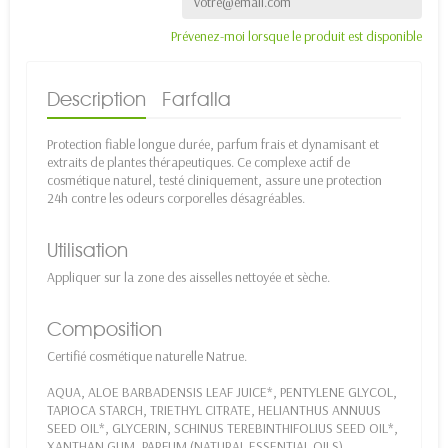
Prévenez-moi lorsque le produit est disponible
Description
Farfalla
Protection fiable longue durée, parfum frais et dynamisant et
extraits de plantes thérapeutiques. Ce complexe actif de
cosmétique naturel, testé cliniquement, assure une protection
24h contre les odeurs corporelles désagréables.
Utilisation
Appliquer sur la zone des aisselles nettoyée et sèche.
Composition
Certifié cosmétique naturelle Natrue.
AQUA, ALOE BARBADENSIS LEAF JUICE*, PENTYLENE GLYCOL,
TAPIOCA STARCH, TRIETHYL CITRATE, HELIANTHUS ANNUUS
SEED OIL*, GLYCERIN, SCHINUS TEREBINTHIFOLIUS SEED OIL*,
XANTHAN GUM, PARFUM (NATURAL ESSENTIAL OILS),