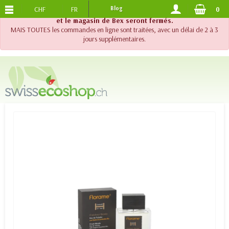
CHF
FR
Blog
0
PORTS OFFERTS
DES 120.-
!! Important !! Jusqu'au 20 août 2026, le support téléphonique
et le magasin de Bex seront fermés.
MAIS TOUTES les commandes en ligne sont traitées, avec un délai de 2 à 3
jours supplémentaires.