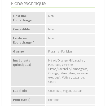
Fiche technique
C'est une
Non
Écorecharge
Comestible
Non
Existe en
Non
Écorecharge ?
Gamme
Florame - For Men
Ingrédients
Néroli/Oranger/Bigaradier,
(principaux)
Patchouli, Verveine,
Citron/Citronelle/Lemongrass,
Orange, Litsée (litsea, verveine
exotique), Vétiver, Lavande,
Cèdre
Label Bio
CosmeBio, Vegan, Ecocert
Pour (sexe)
Homme