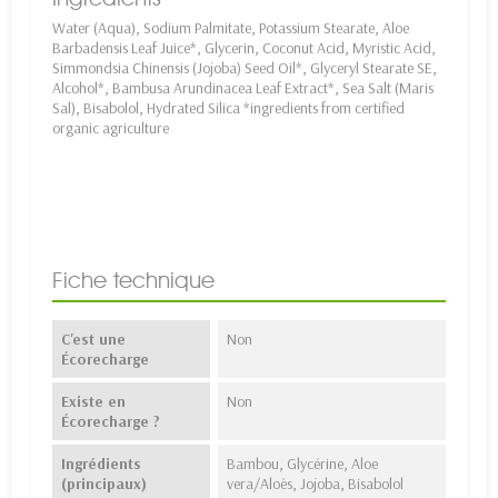
Water (Aqua), Sodium Palmitate, Potassium Stearate, Aloe
Barbadensis Leaf Juice*, Glycerin, Coconut Acid, Myristic Acid,
Simmondsia Chinensis (Jojoba) Seed Oil*, Glyceryl Stearate SE,
Alcohol*, Bambusa Arundinacea Leaf Extract*, Sea Salt (Maris
Sal), Bisabolol, Hydrated Silica *ingredients from certified
organic agriculture
Fiche technique
C'est une
Non
Écorecharge
Existe en
Non
Écorecharge ?
Ingrédients
Bambou, Glycérine, Aloe
(principaux)
vera/Aloès, Jojoba, Bisabolol