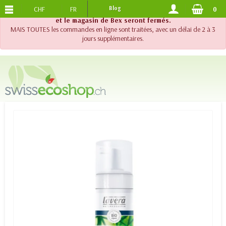
CHF
FR
Blog
0
PORTS OFFERTS
DES 120.-
!! Important !! Jusqu'au 20 août 2026, le support téléphonique
et le magasin de Bex seront fermés.
MAIS TOUTES les commandes en ligne sont traitées, avec un délai de 2 à 3
jours supplémentaires.