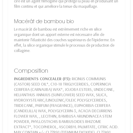
cire est un agent filmogène qui protège la peau en produisant un
film continu et qui améliore la tenue du maquillage.
Macérât de bambou bio
Le macérât de bambou est extrêmement riche en silice
organique dont un apport externe est nécessaire afin de
maintenir l’élasticité des couches supérieures de l’épiderme. En
effet, la silice organique stimule le processus de production de
collagène.
Composition
INGREDIENTS CONCEALER (F5):
RICINUS COMMUNIS
(CASTOR) SEED OIL*, C10-18 TRIGLYCERIDES, COPERNICIA
CERIFERA (CARNAUBA) WAX*, JOJOBA ESTERS, UNDECANE,
HELIANTHUS ANNUUS (SUNFLOWER) SEED WAX, SILICA,
HYDROXYSTEARIC/LINOLENIC/OLEIC POLYGLYCERIDES,
TRIDECANE, PARFUM (FRAGRANCE), EUPHORBIA CERIFERA
(CANDELILLA) WAX, POLYGLYCERIN-3, ACACIA DECURRENS
FLOWER WAX, , LECITHIN, BAMBUSA ARUNDINACEA STEM
POWDER, PHYLLOSTACHIS BAMBUSOIDES RHIZOME
EXTRACT*, TOCOPHEROL, ASCORBYL PALMITATE, CITRIC ACID.
MAY CONTAIN +/-: CI 77891 (TITANIUM DIOXIDE), CI 77491