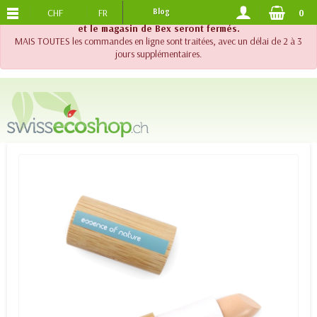
CHF
FR
Blog
0
PORTS OFFERTS
DES 120.-
!! Important !! Jusqu'au 20 août 2026, le support téléphonique
et le magasin de Bex seront fermés.
MAIS TOUTES les commandes en ligne sont traitées, avec un délai de 2 à 3
jours supplémentaires.