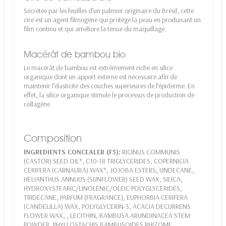
Sécrétée par les feuilles d’un palmier originaire du Brésil, cette
cire est un agent filmogène qui protège la peau en produisant un
film continu et qui améliore la tenue du maquillage.
Macérât de bambou bio
Le macérât de bambou est extrêmement riche en silice
organique dont un apport externe est nécessaire afin de
maintenir l’élasticité des couches supérieures de l’épiderme. En
effet, la silice organique stimule le processus de production de
collagène.
Composition
INGREDIENTS CONCEALER (F5):
RICINUS COMMUNIS
(CASTOR) SEED OIL*, C10-18 TRIGLYCERIDES, COPERNICIA
CERIFERA (CARNAUBA) WAX*, JOJOBA ESTERS, UNDECANE,
HELIANTHUS ANNUUS (SUNFLOWER) SEED WAX, SILICA,
HYDROXYSTEARIC/LINOLENIC/OLEIC POLYGLYCERIDES,
TRIDECANE, PARFUM (FRAGRANCE), EUPHORBIA CERIFERA
(CANDELILLA) WAX, POLYGLYCERIN-3, ACACIA DECURRENS
FLOWER WAX, , LECITHIN, BAMBUSA ARUNDINACEA STEM
POWDER, PHYLLOSTACHIS BAMBUSOIDES RHIZOME