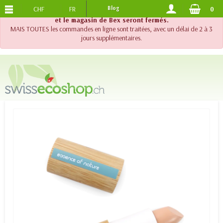
CHF
FR
Blog
0
PORTS OFFERTS
DES 120.-
!! Important !! Jusqu'au 20 août 2026, le support téléphonique
et le magasin de Bex seront fermés.
MAIS TOUTES les commandes en ligne sont traitées, avec un délai de 2 à 3
jours supplémentaires.