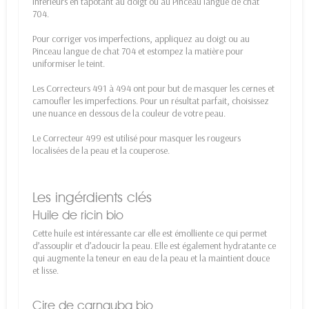
inférieurs en tapotant au doigt ou au Pinceau langue de chat
704.
Pour corriger vos imperfections, appliquez au doigt ou au
Pinceau langue de chat 704 et estompez la matière pour
uniformiser le teint.
Les Correcteurs 491 à 494 ont pour but de masquer les cernes et
camoufler les imperfections. Pour un résultat parfait, choisissez
une nuance en dessous de la couleur de votre peau.
Le Correcteur 499 est utilisé pour masquer les rougeurs
localisées de la peau et la couperose.
Les ingérdients clés
Huile de ricin bio
Cette huile est intéressante car elle est émolliente ce qui permet
d’assouplir et d’adoucir la peau. Elle est également hydratante ce
qui augmente la teneur en eau de la peau et la maintient douce
et lisse.
Cire de carnauba bio