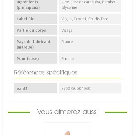
Ingrédients
Ricin, Cire de carnauba, Bambou,
(principaux)
Glycérine
Label Bio
Vegan, Ecocert, Cruelty Free
Partie du corps
Visage
Pays du fabricant
France
(marque)
Pour (sexe)
Femme
Références spécifiques
ean13
3700756604930
Vous aimerez aussi