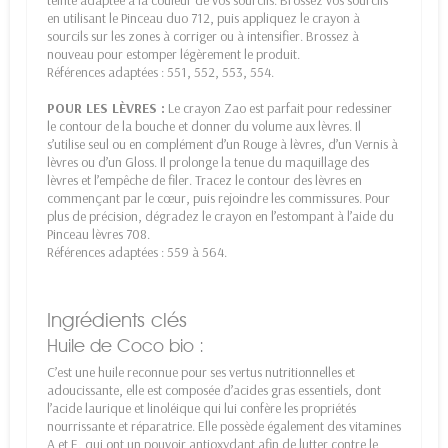
teinte adaptée à la couleur de vos sourcils. Brossez vos sourcils
en utilisant le Pinceau duo 712, puis appliquez le crayon à
sourcils sur les zones à corriger ou à intensifier. Brossez à
nouveau pour estomper légèrement le produit.
Références adaptées : 551, 552, 553, 554.
POUR LES LÈVRES :
Le crayon Zao est parfait pour redessiner
le contour de la bouche et donner du volume aux lèvres. Il
s’utilise seul ou en complément d’un Rouge à lèvres, d’un Vernis à
lèvres ou d’un Gloss. Il prolonge la tenue du maquillage des
lèvres et l’empêche de filer. Tracez le contour des lèvres en
commençant par le cœur, puis rejoindre les commissures. Pour
plus de précision, dégradez le crayon en l’estompant à l’aide du
Pinceau lèvres 708.
Références adaptées : 559 à 564.
Ingrédients clés
Huile de Coco bio :
C’est une huile reconnue pour ses vertus nutritionnelles et
adoucissante, elle est composée d’acides gras essentiels, dont
l’acide laurique et linoléique qui lui confère les propriétés
nourrissante et réparatrice. Elle possède également des vitamines
A et E, qui ont un pouvoir antioxydant afin de lutter contre le