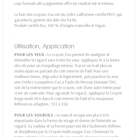
Leur formule ultra pigmentée offre un résultat net et intense.
Le bois des crayons Zao est du cèdre californien certifié PEFC qui
garantie la gestion durable des forêts.
Produit certifié Bio, 100 % d’origine naturelle et Vegan.
Utilisation, Application
POUR LES YEUX :
Le crayon Zao permet de souligner et
intensifier le regard sans irriter les yeux. Appliquez-le à la lisière
des cils pour un maquillage intense. Tracez un trait plus ou
moins épais en partant du coin externe de l’œil. Pour une
meilleure tenue, dégradez-le légèrement, puis poudrez-le avec
une Ombre à paupières Zao à l’aide du Pinceau biseauté 706,
soit de la même teinte que le crayon, soit d’une autre teinte pour
créer un contraste. Pour agrandir le regard, appliquez le Crayon
Beige nude 564 dans le coin interne de l’œil et la muqueuse.
Références adaptées : 551 à 558.
POUR LES SOURCILS :
Le sourcil occupe une place très
importante dans la forme du visage et donne de l’intensité au
regard. Sa couleur et sa forme pourront être facilement définies
et disciplinées par le Crayon multi-usages Zao. Choisissez la