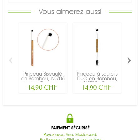
Vous aimerez aussi
‹
›
Pinceau Biseauté
Pinceau à sourcils
Pin
en Bambou, N°706
DUO en Bambou,
en 
- Zao
N°712 - Zao
14,90 CHF
14,90 CHF
PAIEMENT SÉCURISÉ
Payez avec Visa, Mastercard,
PostFinance, TWINT ou sur facture