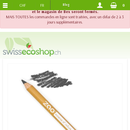
CHF
FR
Blog
0
PORTS OFFERTS
DES 120.-
!! Important !! Jusqu'au 20 août 2026, le support téléphonique
et le magasin de Bex seront fermés.
MAIS TOUTES les commandes en ligne sont traitées, avec un délai de 2 à 3
jours supplémentaires.