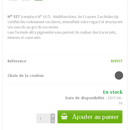
N° 557
(remplace N° 607) - Multifonctions, les Crayons Zao Make-Up
certifiés bio redessinent vos lèvres, intensifient votre regard et structurent
vos sourcils au gré de vos envies.
Leur formule ultra pigmentée vous permet de réaliser des tracés nets,
intenses et couvrants.
Référence
101557
Choix de la couleur
En stock
Date de disponibilité :
2017-06-
19
Ajouter au panier