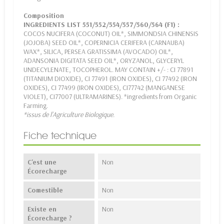
Composition
INGREDIENTS LIST 551/552/554/557/560/564 (F1) :
COCOS NUCIFERA (COCONUT) OIL*, SIMMONDSIA CHINENSIS
(JOJOBA) SEED OIL*, COPERNICIA CERIFERA (CARNAUBA)
WAX*, SILICA, PERSEA GRATISSIMA (AVOCADO) OIL*,
ADANSONIA DIGITATA SEED OIL*, ORYZANOL, GLYCERYL
UNDECYLENATE, TOCOPHEROL. MAY CONTAIN +/- : CI 77891
(TITANIUM DIOXIDE), CI 77491 (IRON OXIDES), CI 77492 (IRON
OXIDES), CI 77499 (IRON OXIDES), CI77742 (MANGANESE
VIOLET), CI77007 (ULTRAMARINES). *ingredients from Organic
Farming.
*issus de l’Agriculture Biologique.
Fiche technique
C'est une
Non
Écorecharge
Comestible
Non
Existe en
Non
Écorecharge ?