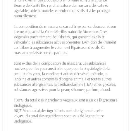
d'huile d'Amandes Douces Bio émolliente et hydratante. Le
Beurre de Karité Bio rend la texture du mascara délicate et
agréable, aide à modeler et renforcer les cils et à les protéger
naturellement.
La composition du mascara se caractérise par sa douceur et son
cremeux grace à la Cire d'Abeilles naturelle Bio et aux Cires
Végétales parfaitement équilibrées, qui gainent les cils et
véhiculent les substances actives présentes. L'Amidon de Froment
contribue à augmenter le volume et l'épaisseur des cils. Ce
mascara ne laisse pas de paquets.
Sont exclus de la composition du mascara: Les substances
nocives pour les yeux aussi bien que pour la physiologie de la
peau et des yeux, la vaseline et autres dérivés du pétrole, la
lanoline et autres composés d'origine animale et toutes autres
substances allergisantes; la triéthanolamine (TEA) et les glycoles,
substances agressives pour la peau; silicones; parfum, alcool.
100% du total des ingrédients végétaux sont issus de l'Agricuture
Biologique.
98,71% du total des ingrédients sont d'origine naturelle.
23,4% du total des ingrédients sont issus de l'Agriculture
Biologique.