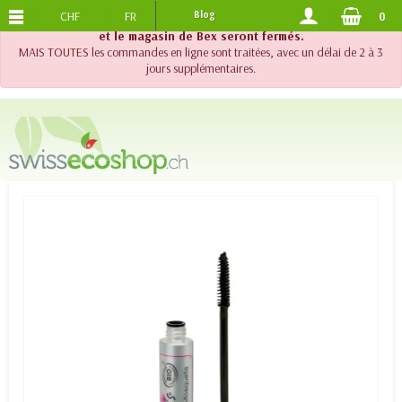
CHF
FR
Blog
0
PORTS OFFERTS
DES 120.-
!! Important !! Jusqu'au 20 août 2026, le support téléphonique
et le magasin de Bex seront fermés.
MAIS TOUTES les commandes en ligne sont traitées, avec un délai de 2 à 3
jours supplémentaires.