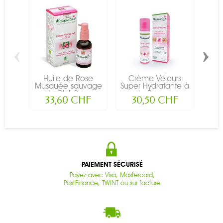
‹
›
Huile de Rose
Crème Velours
Gel
Musquée sauvage
Super Hydratante à
Do
du Chili Bio...
la Rose...
M
33,60 CHF
30,50 CHF
PAIEMENT SÉCURISÉ
Payez avec Visa, Mastercard,
PostFinance, TWINT ou sur facture