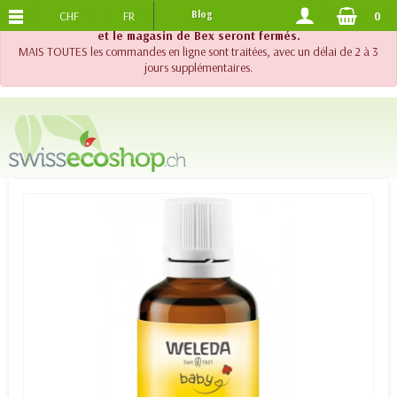
CHF
FR
Blog
0
PORTS OFFERTS
DES 120.-
!! Important !! Jusqu'au 20 août 2026, le support téléphonique
et le magasin de Bex seront fermés.
MAIS TOUTES les commandes en ligne sont traitées, avec un délai de 2 à 3
jours supplémentaires.