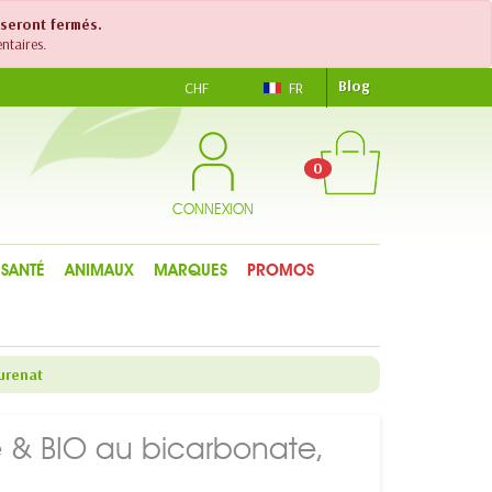
 seront fermés.
ntaires.
Blog
CHF
FR
0
CONNEXION
SANTÉ
ANIMAUX
MARQUES
PROMOS
urenat
 & BIO au bicarbonate,