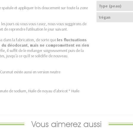
Type (peau)
spatule et appliquer très doucement sur toute la zone
Végan
au les jours où vous vous rasez, nous vous suggérons de
 de reprendre l'utilisation le jour suivant.
oba dans la fabrication, de sorte que
les fluctuations
té du déodorant, mais ne compromettent en rien
fie, il suffit de le mélanger soigneusement puis de la
, jusqu'à ce qu'il se solidifie de nouveau.
Curenat existe aussi en version neutre
onate de sodium, Huile de noyau d'abricot * Huile
Vous aimerez aussi