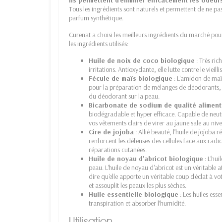
Tous les ingrédients sont naturels et permettent de ne p
parfum synthétique.
Curenat a choisi les meilleurs ingrédients du marché pour 
les ingrédients utilisés:
Huile de noix de coco biologique
: Très ric
irritations. Antioxydante, elle lutte contre le vieill
Fécule de maïs biologique
: L'amidon de maïs
pour la préparation de mélanges de déodorants,
du déodorant sur la peau.
Bicarbonate de sodium de qualité aliment
biodégradable et hyper efficace. Capable de neutra
vos vêtements clairs de virer au jaune sale au nive
Cire de jojoba
: Allié beauté, l’huile de jojoba 
renforcent les défenses des cellules face aux radica
réparations cutanées.
Huile de noyau d'abricot biologique
: L'hui
peau. L'huile de noyau d'abricot est un véritable at
dire qu'elle apporte un véritable coup d'éclat à votr
et assouplit les peaux les plus sèches.
Huile essentielle biologique
: Les huiles esse
transpiration et absorber l’humidité.
Utilisation