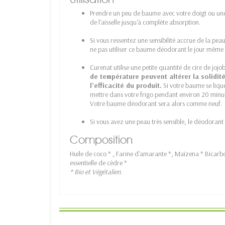
Prendre un peu de baume avec votre doigt ou une 
de l'aisselle jusqu'à complète absorption.
Si vous ressentez une sensibilité accrue de la pe
ne pas utiliser ce baume déodorant le jour même et
Curenat utilise une petite quantité de cire de joj
de température peuvent altérer la solidi
l’efficacité du produit.
Si votre baume se liqué
mettre dans votre frigo pendant environ 20 minutes
Votre baume déodorant sera alors comme neuf.
Si vous avez une peau très sensible, le déodorant 
Composition
Huile de coco * , Farine d'amarante *, Maïzena * Bicarb
essentielle de cèdre *
* Bio et Végétalien.