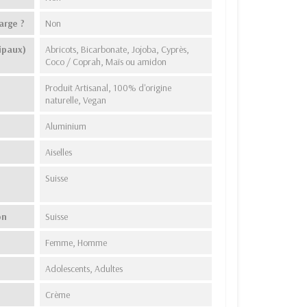
arge ?
Non
ipaux)
Abricots, Bicarbonate, Jojoba, Cyprès,
Coco / Coprah, Maïs ou amidon
Produit Artisanal, 100% d'origine
naturelle, Vegan
Aluminium
Aiselles
Suisse
on
Suisse
Femme, Homme
Adolescents, Adultes
Crème