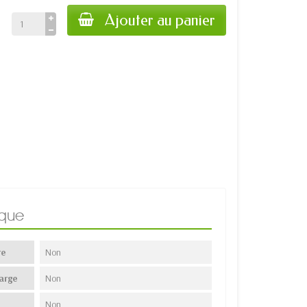
Ajouter au panier
ique
re
Non
arge
Non
Non