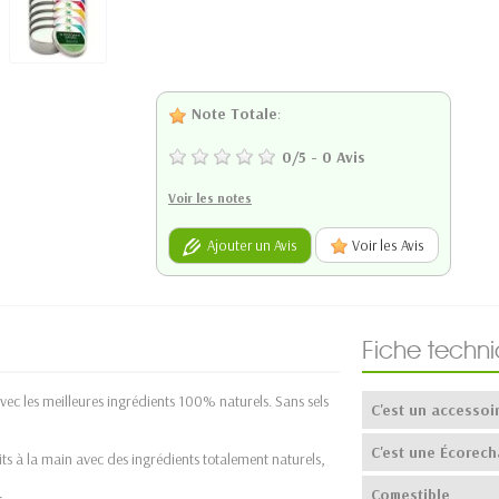
Note Totale
:
0
/
5
-
0
Avis
Voir les notes
Ajouter un Avis
Voir les Avis
Fiche techn
vec les meilleures ingrédients 100% naturels. Sans sels
C'est un accessoi
C'est une Écorech
ts à la main avec des ingrédients totalement naturels,
Comestible
s.