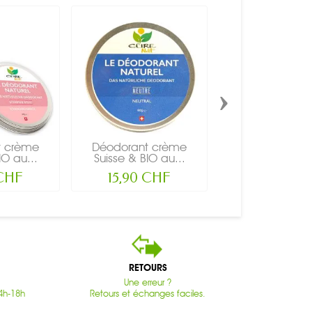
›
t crème
Déodorant crème
Déodorant c
IO au...
Suisse & BIO au...
Suisse & BIO 
 CHF
15,90 CHF
15,90 CH
RETOURS
Une erreur ?
4h-18h
Retours et échanges faciles.