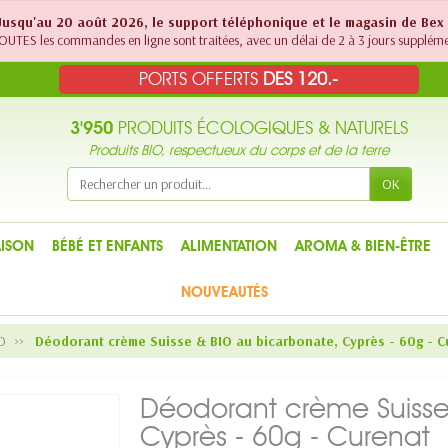
! Jusqu'au 20 août 2026, le support téléphonique et le magasin de Bex
UTES les commandes en ligne sont traitées, avec un délai de 2 à 3 jours suppléme
PORTS OFFERTS
DES 120.-
3'950
PRODUITS ÉCOLOGIQUES & NATURELS
Produits BIO, respectueux du corps et de la terre
OK
ISON
BÉBÉ ET ENFANTS
ALIMENTATION
AROMA & BIEN-ÊTRE
NOUVEAUTÉS
O
Déodorant crème Suisse & BIO au bicarbonate, Cyprès - 60g - C
Déodorant crème Suisse
Cyprès - 60g - Curenat