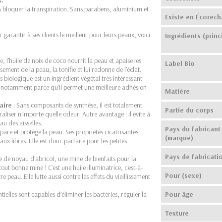
as bloquer la transpiration. Sans parabens, aluminium et
Existe en Écorech
garantir à ses clients le meilleur pour leurs peaux, voici
Ingrédients (princ
he, l’huile de noix de coco nourrit la peau et apaise les
Label Bio
issement de la peau, la tonifie et lui redonne de l’éclat.
 biologique est un ingrédient végétal très intéressant
 notamment parce qu'il permet une meilleure adhésion
Matière
aire
: Sans composants de synthèse, il est totalement
Partie du corps
liser n'importe quelle odeur. Autre avantage : il évite à
au des aisselles.
Pays du fabricant
répare et protège la peau. Ses propriétés cicatrisantes
(marque)
ux libres. Elle est donc parfaite pour les petites
Pays de fabricati
le de noyau d'abricot, une mine de bienfaits pour la
out bonne mine ! C'est une huile illuminatrice, c'est-à-
Pour (sexe)
e peau. Elle lutte aussi contre les effets du vieillissement
ntielles sont capables d’éliminer les bactéries, réguler la
Pour âge
Texture