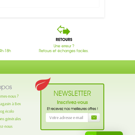
RETOURS
Une erreur ?
4h-18h
Retours et échanges faciles.
opos
NEWSLETTER
mes-nous ?
Inscrivez-vous
agasin à Bex
Et recevez nos meilleures offres !
log écolo
ons générales
ez-nous