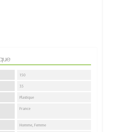
ique
150
35
Plastique
France
Homme, Femme