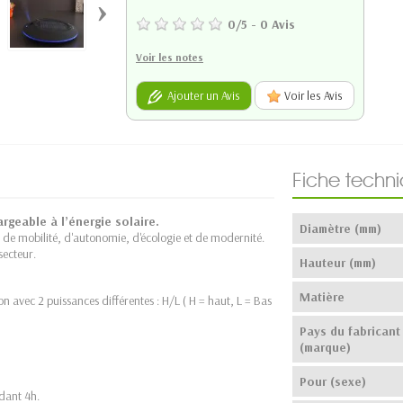
›
0
/
5
-
0
Avis
Voir les notes
Ajouter un Avis
Voir les Avis
Fiche techn
geable à l’énergie solaire.
Diamètre (mm)
 de mobilité, d'autonomie, d'écologie et de modernité.
secteur.
Hauteur (mm)
Matière
on avec 2 puissances différentes : H/L ( H = haut, L = Bas
Pays du fabricant
(marque)
Pour (sexe)
ndant 4h.