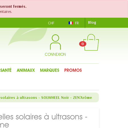
 seront fermés.
ntaires.
Blog
CHF
FR
0
CONNEXION
SANTÉ
ANIMAUX
MARQUES
PROMOS
s solaires à ultrasons - SOLWHEEL Noir - ZEN'Arôme
lles solaires à ultrasons -
ôme