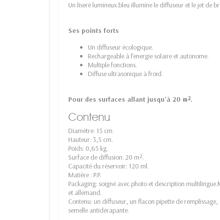
Un liseré lumineux bleu illumine le diffuseur et le jet de 
Ses points forts
Un diffuseur écologique.
Rechargeable à l’energie solaire et autonome.
Multiple fonctions.
Diffuse ultrasonique à froid.
Pour des surfaces allant jusqu’à 20 m².
Contenu
Diamètre: 15 cm.
Hauteur: 3,5 cm.
Poids: 0,65 kg.
Surface de diffusion: 20 m².
Capacité du réservoir: 120 ml.
Matière : P.P.
Packaging: soigné avec photo et description multilingue.Ma
et allemand.
Contenu: un diffuseur, un flacon pipette de remplissag
semelle antidérapante.