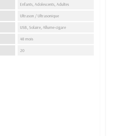
Enfants, Adolescents, Adultes
Ultrason / Ultrasonique
USB, Solaire, Allume-cigare
48 mois
20