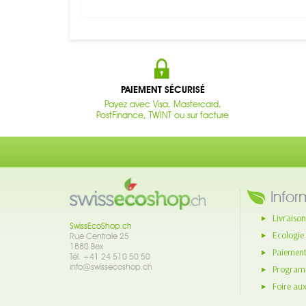
PAIEMENT SÉCURISÉ
Payez avec Visa, Mastercard,
PostFinance, TWINT ou sur facture
Infor
Livraison
SwissEcoShop.ch
Ecologie
Rue Centrale 25
1880 Bex
Paiement
Tél. +41 24 510 50 50
info@swissecoshop.ch
Programm
Foire au