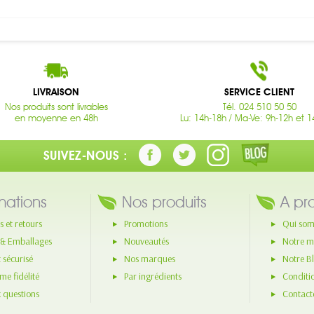
LIVRAISON
SERVICE CLIENT
Nos produits sont livrables
Tél. 024 510 50 50
en moyenne en 48h
Lu: 14h-18h / Ma-Ve: 9h-12h et 1
SUIVEZ-NOUS :
mations
Nos produits
A pr
s et retours
Promotions
Qui som
 & Emballages
Nouveautés
Notre m
 sécurisé
Nos marques
Notre B
e fidélité
Par ingrédients
Conditi
x questions
Contact