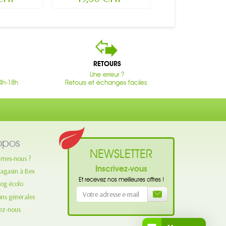
RETOURS
Une erreur ?
4h-18h
Retours et échanges faciles.
opos
NEWSLETTER
mes-nous ?
Inscrivez-vous
agasin à Bex
Et recevez nos meilleures offres !
log écolo
ons générales
ez-nous