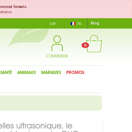
 seront fermés.
ntaires.
Blog
CHF
FR
0
CONNEXION
SANTÉ
ANIMAUX
MARQUES
PROMOS
elles ultrasonique, le