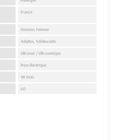
France
Homme, Femme
Adultes, Adolescents
Ultrason / Ultrasonique
Prise électrique
48 mois
60