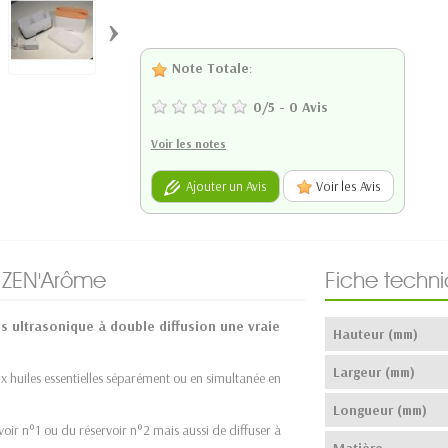
›
Note Totale
:
0
/
5
-
0
Avis
Voir les notes
Ajouter un Avis
Voir les Avis
ZEN'Arôme
Fiche techn
es ultrasonique à double diffusion une vraie
Hauteur (mm)
Largeur (mm)
x huiles essentielles séparément ou en simultanée en
Longueur (mm)
voir n°1 ou du réservoir n°2 mais aussi de diffuser à
Matière