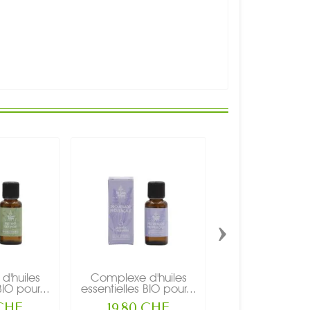
›
d'huiles
Complexe d'huiles
Complexe d'h
BIO pour...
essentielles BIO pour...
essentielles BIO 
 CHF
19,80 CHF
19,80 CH