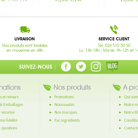
LIVRAISON
SERVICE CLIENT
Nos produits sont livrables
Tél. 024 510 50 50
en moyenne en 48h
Lu: 14h-18h / Ma-Ve: 9h-12h et 1
SUIVEZ-NOUS :
mations
Nos produits
A pr
s et retours
Promotions
Qui som
 & Emballages
Nouveautés
Notre m
 sécurisé
Nos marques
Notre B
e fidélité
Par ingrédients
Conditi
x questions
Contact