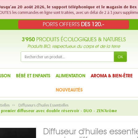
! Jusqu'au 20 août 2026, le support téléphonique et le magasin de Bex
UTES les commandes en ligne sont traitées, avec un délai de 2 à 3 jours suppléme
PORTS OFFERTS
DES 120.-
3'950
PRODUITS ÉCOLOGIQUES & NATURELS
Produits BIO, respectueux du corps et de la terre
OK
ISON
BÉBÉ ET ENFANTS
ALIMENTATION
AROMA & BIEN-ÊTRE
NOUVEAUTÉS
tielles
Diffuseurs d'huiles Essentielles
le premier diffuseur avec double réservoir - DUO - ZEN'Arôme
Diffuseur d'huiles essenti