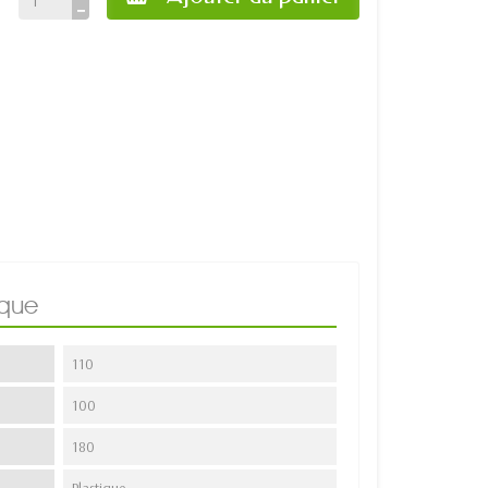
ique
110
100
180
Plastique