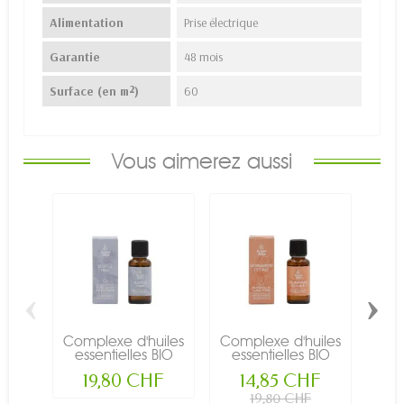
Alimentation
Prise électrique
Garantie
48 mois
Surface (en m²)
60
Vous aimerez aussi
‹
›
Complexe d'huiles
Complexe d'huiles
Com
essentielles BIO
essentielles BIO
es
pour...
pour...
19,80 CHF
14,85 CHF
19,80 CHF