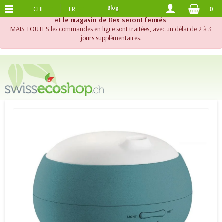
CHF
FR
Blog
0
PORTS OFFERTS
DES 120.-
!! Important !! Jusqu'au 20 août 2026, le support téléphonique
et le magasin de Bex seront fermés.
MAIS TOUTES les commandes en ligne sont traitées, avec un délai de 2 à 3
jours supplémentaires.