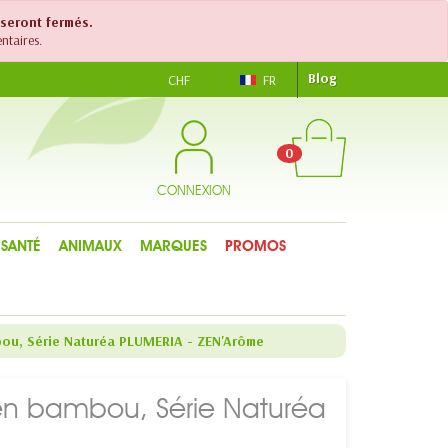
 seront fermés.
ntaires.
Blog
CHF
FR
0
CONNEXION
SANTÉ
ANIMAUX
MARQUES
PROMOS
bou, Série Naturéa PLUMERIA - ZEN'Arôme
en bambou, Série Naturéa