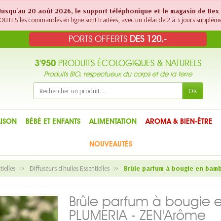
! Jusqu'au 20 août 2026, le support téléphonique et le magasin de Bex
UTES les commandes en ligne sont traitées, avec un délai de 2 à 3 jours suppléme
PORTS OFFERTS
DES 120.-
3'950
PRODUITS ÉCOLOGIQUES & NATURELS
Produits BIO, respectueux du corps et de la terre
OK
ISON
BÉBÉ ET ENFANTS
ALIMENTATION
AROMA & BIEN-ÊTRE
NOUVEAUTÉS
tielles
Diffuseurs d'huiles Essentielles
Brûle parfum à bougie en bam
Brûle parfum à bougie 
PLUMERIA - ZEN'Arôme