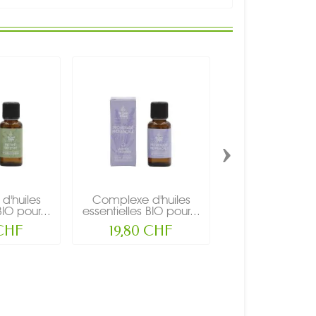
›
d'huiles
Complexe d'huiles
Complexe d'h
BIO pour...
essentielles BIO pour...
essentielles BIO 
 CHF
19,80 CHF
19,80 CH