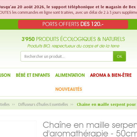
! Jusqu'au 20 août 2026, le support téléphonique et le magasin de Bex
UTES les commandes en ligne sont traitées, avec un délai de 2 à 3 jours suppléme
PORTS OFFERTS
DES 120.-
3'950
PRODUITS ÉCOLOGIQUES & NATURELS
Produits BIO, respectueux du corps et de la terre
OK
ISON
BÉBÉ ET ENFANTS
ALIMENTATION
AROMA & BIEN-ÊTRE
NOUVEAUTÉS
tielles
Diffuseurs d'huiles Essentielles
Chaîne en maille serpent pour
Chaîne en maille serpent
d'aromathérapie - 50cm