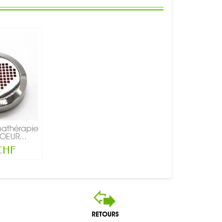
mathérapie
OEUR...
 CHF
RETOURS