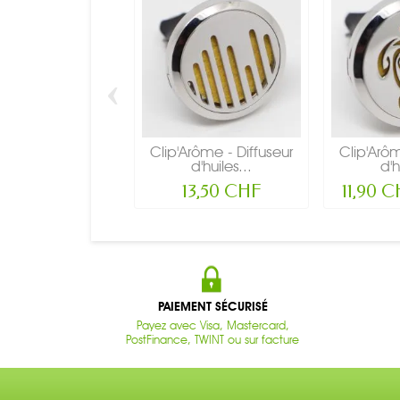
‹
Clip'Arôme - Diffuseur
Clip'Arôm
d'huiles...
d'h
13,50 CHF
11,90 
PAIEMENT SÉCURISÉ
Payez avec Visa, Mastercard,
PostFinance, TWINT ou sur facture