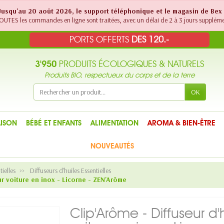
! Jusqu'au 20 août 2026, le support téléphonique et le magasin de Bex
UTES les commandes en ligne sont traitées, avec un délai de 2 à 3 jours suppléme
PORTS OFFERTS
DES 120.-
3'950
PRODUITS ÉCOLOGIQUES & NATURELS
Produits BIO, respectueux du corps et de la terre
OK
ISON
BÉBÉ ET ENFANTS
ALIMENTATION
AROMA & BIEN-ÊTRE
NOUVEAUTÉS
tielles
Diffuseurs d'huiles Essentielles
ur voiture en inox - Licorne - ZEN'Arôme
Clip'Arôme - Diffuseur d'