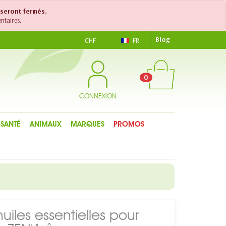
 seront fermés.
ntaires.
Blog
CHF
FR
0
CONNEXION
SANTÉ
ANIMAUX
MARQUES
PROMOS
huiles essentielles pour