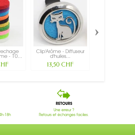
›
 rechage
Clip'Arôme - Diffuseur
Clip'Arôme - Di
me - 10...
d'huiles...
d'huiles...
CHF
13,50 CHF
13,90 CH
RETOURS
Une erreur ?
4h-18h
Retours et échanges faciles.