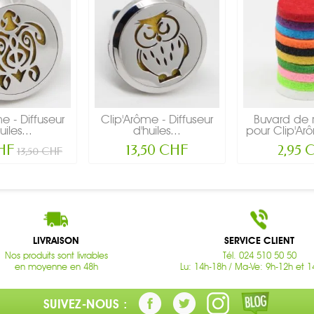
e - Diffuseur
Clip'Arôme - Diffuseur
Buvard de
uiles...
d'huiles...
pour Clip'Arô
CHF
13,50 CHF
2,95 
13,50 CHF
LIVRAISON
SERVICE CLIENT
Nos produits sont livrables
Tél. 024 510 50 50
en moyenne en 48h
Lu: 14h-18h / Ma-Ve: 9h-12h et 1
SUIVEZ-NOUS :