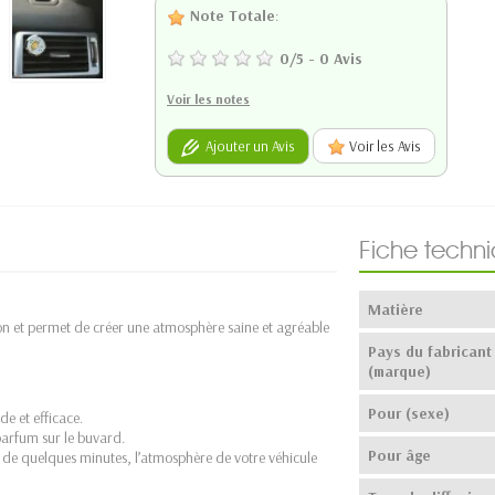
Note Totale
:
0
/
5
-
0
Avis
Voir les notes
Ajouter un Avis
Voir les Avis
Fiche techn
Matière
ation et permet de créer une atmosphère saine et agréable
Pays du fabricant
(marque)
Pour (sexe)
e et efficace.
 parfum sur le buvard.
Pour âge
ut de quelques minutes, l’atmosphère de votre véhicule