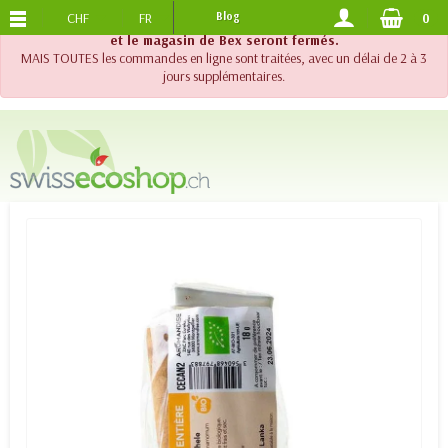
CHF
FR
Blog
0
PORTS OFFERTS
DES 120.-
!! Important !! Jusqu'au 20 août 2026, le support téléphonique
et le magasin de Bex seront fermés.
MAIS TOUTES les commandes en ligne sont traitées, avec un délai de 2 à 3
jours supplémentaires.