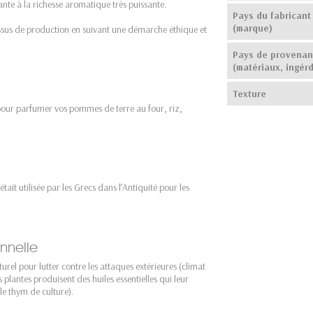
ante à la richesse aromatique très puissante.
Pays du fabricant
(marque)
ssus de production en suivant une démarche éthique et
Pays de provena
(matériaux, ingérd
Texture
 pour parfumer vos pommes de terre au four, riz,
it utilisée par les Grecs dans l’Antiquité pour les
nnelle
rel pour lutter contre les attaques extérieures (climat
s plantes produisent des huiles essentielles qui leur
le thym de culture).