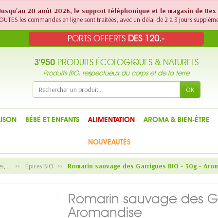
! Jusqu'au 20 août 2026, le support téléphonique et le magasin de Bex
UTES les commandes en ligne sont traitées, avec un délai de 2 à 3 jours suppléme
PORTS OFFERTS
DES 120.-
3'950
PRODUITS ÉCOLOGIQUES & NATURELS
Produits BIO, respectueux du corps et de la terre
OK
ISON
BÉBÉ ET ENFANTS
ALIMENTATION
AROMA & BIEN-ÊTRE
NOUVEAUTÉS
, ...
Épices BIO
Romarin sauvage des Garrigues BIO - 30g - Aro
Romarin sauvage des Gar
Aromandise