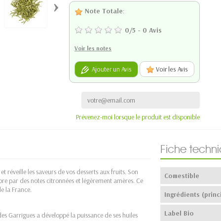
›
Note Totale
:
0
/
5
-
0
Avis
Voir les notes
Ajouter un Avis
Voir les Avis
Prévenez-moi lorsque le produit est disponible
Fiche techn
t réveille les saveurs de vos desserts aux fruits. Son
Comestible
ibre par des notes citronnées et légèrement amères. Ce
e la France.
Ingrédients (princ
Label Bio
es Garrigues a développé la puissance de ses huiles