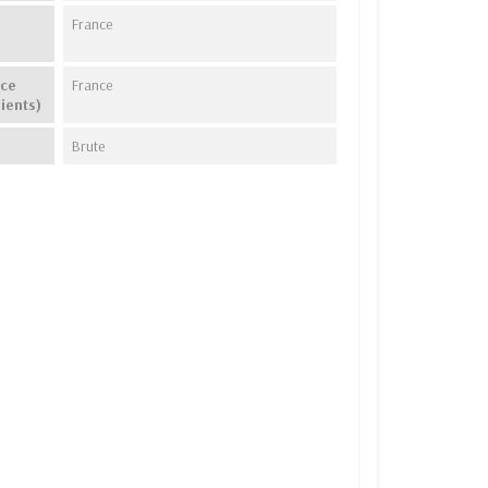
France
nce
France
ients)
Brute