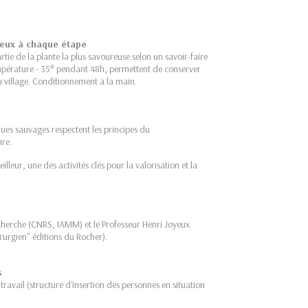
tieux à chaque étape
partie de la plante la plus savoureuse selon un savoir-faire
mpérature - 35° pendant 48h, permettent de conserver
au village. Conditionnement à la main.
ques sauvages respectent les principes du
ire.
lleur, une des activités clés pour la valorisation et la
echerche (CNRS, IAMM) et le Professeur Henri Joyeux
irurgien" éditions du Rocher).
s
travail (structure d'insertion des personnes en situation