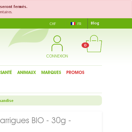
 seront fermés.
ntaires.
Blog
CHF
FR
0
CONNEXION
SANTÉ
ANIMAUX
MARQUES
PROMOS
mandise
rigues BIO - 30g -