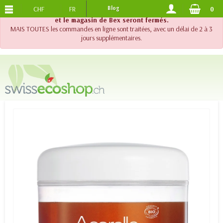
CHF
FR
Blog
0
PORTS OFFERTS
DES 120.-
!! Important !! Jusqu'au 20 août 2026, le support téléphonique
et le magasin de Bex seront fermés.
MAIS TOUTES les commandes en ligne sont traitées, avec un délai de 2 à 3
jours supplémentaires.