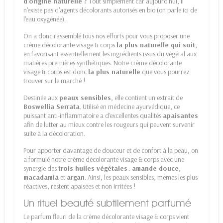
d'origine naturelle ?
Tout simplement car aujourd'hui, il
n'existe pas d'agents décolorants autorisés en bio (on parle ici de
l'eau oxygénée).
On a donc rassemblé tous nos efforts pour vous proposer une
crème décolorante visage & corps
la plus naturelle qui soit
,
en favorisant essentiellement les ingrédients issus du végétal aux
matières premières synthétiques. Notre crème décolorante
visage & corps est donc
la plus naturelle
que vous pourrez
trouver sur le marché !
Destinée aux
peaux sensibles
, elle contient un extrait de
Boswellia Serrata
. Utilisé en médecine ayurvédique, ce
puissant anti-inflammatoire a d'excellentes qualités
apaisantes
afin de lutter au mieux contre les rougeurs qui peuvent survenir
suite à la décoloration.
Pour apporter davantage de douceur et de confort à la peau, on
a formulé notre crème décolorante visage & corps avec une
synergie des
trois huiles végétales
:
amande douce
,
macadamia
et
argan
. Ainsi, les peaux sensibles, mêmes les plus
réactives, restent apaisées et non irritées !
Un rituel beauté subtilement parfumé
Le parfum fleuri de la crème décolorante visage & corps vient