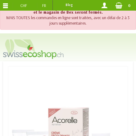
CHF
FR
Blog
0
PORTS OFFERTS
DES 120.-
!! Important !! Jusqu'au 20 août 2026, le support téléphonique
et le magasin de Bex seront fermés.
MAIS TOUTES les commandes en ligne sont traitées, avec un délai de 2 à 3
jours supplémentaires.