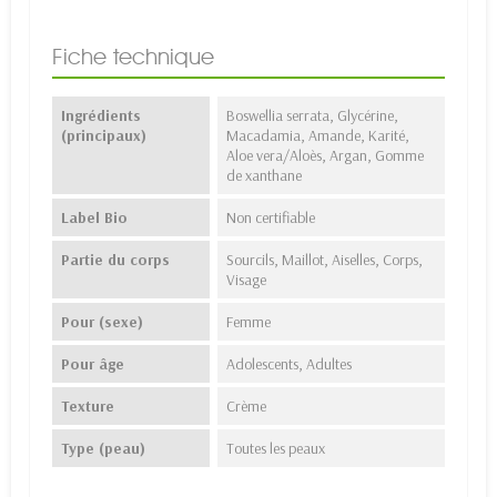
Fiche technique
Ingrédients
Boswellia serrata, Glycérine,
(principaux)
Macadamia, Amande, Karité,
Aloe vera/Aloès, Argan, Gomme
de xanthane
Label Bio
Non certifiable
Partie du corps
Sourcils, Maillot, Aiselles, Corps,
Visage
Pour (sexe)
Femme
Pour âge
Adolescents, Adultes
Texture
Crème
Type (peau)
Toutes les peaux