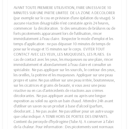
AVANT TOUTE PREMIERE UTILISATION, FAIRE UN ESSAI DE 10
MINUTES SUR UNE PARTIE LIMITEE DE LA ZONE A DECOLORER
(par exemple sur le cou en prévision d’une épilation du visage). Si
aucune réaction désagréable n’est constatée après 24 heures,
commencer la décoloration. Si des sensations de brûlures ou de
forts picotements apparaissent lors de l’utilisation, rincer
immédiatement à l’eau claire. Respecter le mode d’emploi et les
temps d’application : ne pas dépasser 10 minutes de temps de
pose sur le visage et 15 minutes sur le corps. EVITER TOUT
CONTACT AVEC LES YEUX, LES MUQUEUSES, LES PLAIES. En
cas de contact avec les yeux, les muqueuses ou une plaie, rincer
immédiatement et abondamment à l’eau claire et consulter un
spécialiste. Ne pas appliquer sur les sourcils, le contour des yeux,
les oreilles, la poitrine et les muqueuses. Appliquer sur une peau
propre et saine. Ne pas utiliser sur une peau irritée, boutonneuse,
sur les cicatrices et grains de beauté, si vous avez une peau
réactive ou en cas d’antécédents de réactions aux crèmes
décolorantes. Ne pas appliquer avant ou après une longue
exposition au soleil ou après un bain chaud. Attendre 24h avant
d’utiliser un savon ou un produit à base d’alcool (parfum,
déodorant…). Ne pas avaler. Ne pas utiliser pour un autre usage
que celui indiqué. A TENIR HORS DE PORTEE DES ENFANTS.
Contient du peroxyde d’hydrogène (Tube A). A conserver à l’abri
de la chaleur. Pour information : Des picotements sont normaux