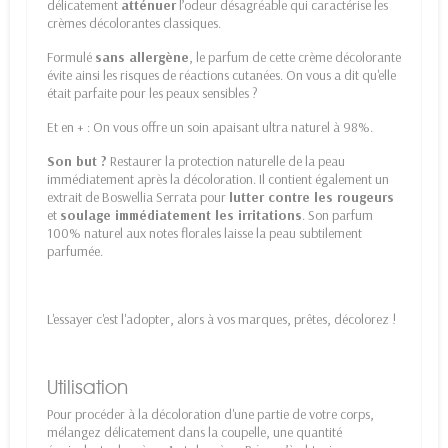
délicatement
atténuer
l’odeur désagréable qui caractérise les
crèmes décolorantes classiques.
Formulé
sans allergène
, le parfum de cette crème décolorante
évite ainsi les risques de réactions cutanées. On vous a dit qu'elle
était parfaite pour les peaux sensibles ?
Et en + : On vous offre un soin apaisant ultra naturel à 98%.
Son but ?
Restaurer la protection naturelle de la peau
immédiatement après la décoloration. Il contient également un
extrait de Boswellia Serrata pour
lutter contre les rougeurs
et
soulage immédiatement les irritations
. Son parfum
100% naturel aux notes florales laisse la peau subtilement
parfumée.
L'essayer c'est l'adopter, alors à vos marques, prêtes, décolorez !
Utilisation
Pour procéder à la décoloration d'une partie de votre corps,
mélangez délicatement dans la coupelle, une quantité