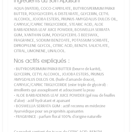
Ingrédients du Soin Apaisant
AQUA (WATER), COCO-CAPRYLATE, BUTYROSPERMUM PARKII
BUTTER, POLYGLYCERYL-6 DISTEARATE, GLYCERIN, CETYL
ALCOHOL, JOJOBA ESTERS, PRUNUS AMYGDALUS DULCIS OIL,
CAPRYLIC/CAPRIC TRIGLYCERIDE, STEARIC ACID, ALOE
BARBADENSIS LEAF JUICE POWDER, BOSWELLIA SERRATA
GUM, XANTHAN GUM, POLYGLYCERYL-3 BEESWAX,
FRAGRANCE, SODIUM BENZOATE, POTASSIUM SORBATE,
DIPROPYLENE GLYCOL, CITRIC ACID, BENZYL SALICYLATE,
CITRAL, LIMONENE, LINALOOL.
Nos actifs expliqués :
• BUTYROSPERMUM PARKII BUTTER (beurre de karité),
GLYCERIN, CETYL ALCOHOL, JOJOBA ESTERS, PRUNUS
AMYGDALUS DULCIS OIL (huile d'amande douce),
CAPRYLIC/CAPRIC TRIGLYCERIDE (ester triple de glycérol) :
émollients qui assouplissent et adoucissent la peau
• ALOE BARBADENSIS LEAF JUICE POWDER (gel issu de feuilles
d'aloe) : actif hydratant et apaisant
• BOSWELLIA SERRATA GUM : actif reconnu en médecine
Ayurvédique pour ses propriétés apaisantes
• FRAGRANCE : parfum floral 100% d'origine naturelle
Ce produit contient des traces de CITRIC ACID, BENZYL