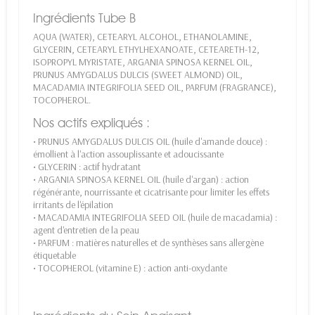
Ingrédients Tube B
AQUA (WATER), CETEARYL ALCOHOL, ETHANOLAMINE,
GLYCERIN, CETEARYL ETHYLHEXANOATE, CETEARETH-12,
ISOPROPYL MYRISTATE, ARGANIA SPINOSA KERNEL OIL,
PRUNUS AMYGDALUS DULCIS (SWEET ALMOND) OIL,
MACADAMIA INTEGRIFOLIA SEED OIL, PARFUM (FRAGRANCE),
TOCOPHEROL.
Nos actifs expliqués :
• PRUNUS AMYGDALUS DULCIS OIL (huile d'amande douce) :
émollient à l'action assouplissante et adoucissante
• GLYCERIN : actif hydratant
• ARGANIA SPINOSA KERNEL OIL (huile d'argan) : action
régénérante, nourrissante et cicatrisante pour limiter les effets
irritants de l'épilation
• MACADAMIA INTEGRIFOLIA SEED OIL (huile de macadamia) :
agent d'entretien de la peau
• PARFUM : matières naturelles et de synthèses sans allergène
étiquetable
• TOCOPHEROL (vitamine E) : action anti-oxydante