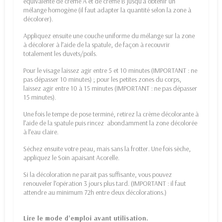
équivalente de crème A et de crème B jusqu’à obtenir un
mélange homogène (il faut adapter la quantité selon la zone à
décolorer).
Appliquez ensuite une couche uniforme du mélange sur la zone
à décolorer à l’aide de la spatule, de façon à recouvrir
totalement les duvets/poils.
Pour le visage laissez agir entre 5 et 10 minutes (IMPORTANT : ne
pas dépasser 10 minutes) ; pour les petites zones du corps,
laissez agir entre 10 à 15 minutes (IMPORTANT : ne pas dépasser
15 minutes).
Une fois le tempe de pose terminé, retirez la crème décolorante à
l’aide de la spatule puis rincez abondamment la zone décolorée
à l’eau claire.
Séchez ensuite votre peau, mais sans la frotter. Une fois sèche,
appliquez le Soin apaisant Acorelle.
Si la décoloration ne parait pas suffisante, vous pouvez
renouveler l’opération 3 jours plus tard. (IMPORTANT : il faut
attendre au minimum 72h entre deux décolorations.)
Lire le mode d’emploi avant utilisation.