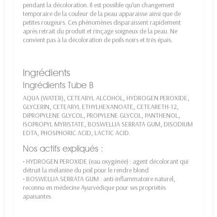
pendant la décoloration. Il est possible qu’un changement
temporaire de la couleur de la peau apparaisse ainsi que de
petites rougeurs. Ces phénomènes disparaissent rapidement
après retrait du produit et rinçage soigneux de la peau. Ne
convient pas à la décoloration de poils noirs et très épais.
Ingrédients
Ingrédients Tube B
AQUA (WATER), CETEARYL ALCOHOL, HYDROGEN PEROXIDE,
GLYCERIN, CETEARYL ETHYLHEXANOATE, CETEARETH-12,
DIPROPYLENE GLYCOL, PROPYLENE GLYCOL, PANTHENOL,
ISOPROPYL MYRISTATE, BOSWELLIA SERRATA GUM, DISODIUM
EDTA, PHOSPHORIC ACID, LACTIC ACID.
Nos actifs expliqués :
• HYDROGEN PEROXIDE (eau oxygénée) : agent décolorant qui
détruit la mélanine du poil pour le rendre blond
• BOSWELLIA SERRATA GUM : anti-inflammatoire naturel,
reconnu en médecine Ayurvédique pour ses propriétés
apaisantes