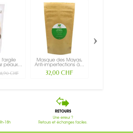
›
'argile
Masque des Mayas,
Argile Vert
r peaux...
Anti-imperfections à...
(Montmorillonite
Pot...
32,00 CHF
13,50 CH
8,90 CHF
RETOURS
Une erreur ?
4h-18h
Retours et échanges faciles.