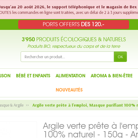
! Jusqu'au 20 août 2026, le support téléphonique et le magasin de Bex
UTES les commandes en ligne sont traitées, avec un délai de 2 à 3 jours suppléme
PORTS OFFERTS
DES 120.-
3'950
PRODUITS ÉCOLOGIQUES & NATURELS
Produits BIO, respectueux du corps et de la terre
OK
ISON
BÉBÉ ET ENFANTS
ALIMENTATION
AROMA & BIEN-ÊTRE
NOUVEAUTÉS
que & Argile
Argile verte prête à l'emploi, Masque purifiant 100% n
Argile verte prête à l'em
100% naturel - 150g - Ar