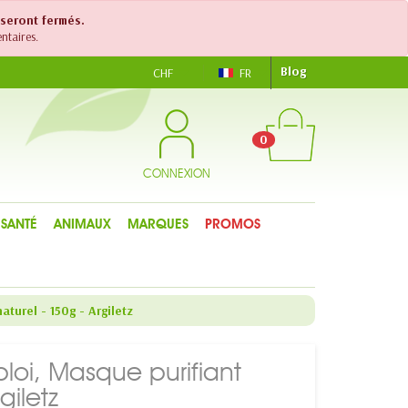
 seront fermés.
ntaires.
Blog
CHF
FR
0
CONNEXION
SANTÉ
ANIMAUX
MARQUES
PROMOS
aturel - 150g - Argiletz
ploi, Masque purifiant
giletz