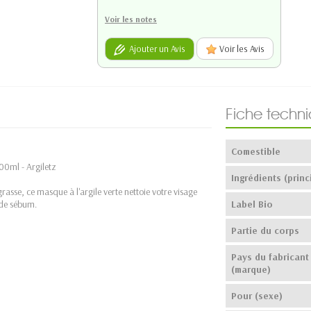
Voir les notes
Ajouter un Avis
Voir les Avis
Fiche techn
Comestible
00ml - Argiletz
Ingrédients (princ
rasse, ce masque à l'argile verte nettoie votre visage
 de sébum.
Label Bio
Partie du corps
Pays du fabricant
(marque)
Pour (sexe)