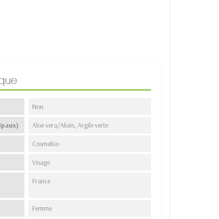
ique
Non
ipaux)
Aloe vera/Aloès, Argile verte
CosmeBio
Visage
France
Femme