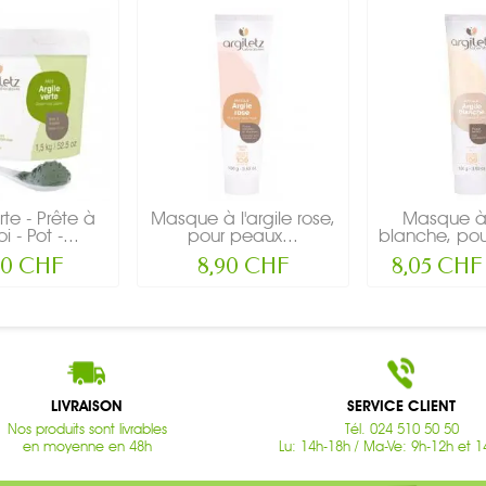
rte - Prête à
Masque à l'argile rose,
Masque à l
i - Pot -...
pour peaux...
blanche, pou
90 CHF
8,90 CHF
8,05 CHF
LIVRAISON
SERVICE CLIENT
Nos produits sont livrables
Tél. 024 510 50 50
en moyenne en 48h
Lu: 14h-18h / Ma-Ve: 9h-12h et 1