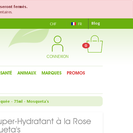
 seront fermés.
ntaires.
Blog
CHF
FR
0
CONNEXION
SANTÉ
ANIMAUX
MARQUES
PROMOS
squée - 75ml - Mosqueta's
per-Hydratant à la Rose
eta's