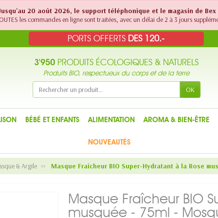
! Jusqu'au 20 août 2026, le support téléphonique et le magasin de Bex
UTES les commandes en ligne sont traitées, avec un délai de 2 à 3 jours suppléme
PORTS OFFERTS
DES 120.-
3'950
PRODUITS ÉCOLOGIQUES & NATURELS
Produits BIO, respectueux du corps et de la terre
OK
ISON
BÉBÉ ET ENFANTS
ALIMENTATION
AROMA & BIEN-ÊTRE
NOUVEAUTÉS
que & Argile
Masque Fraîcheur BIO Super-Hydratant à la Rose mu
Masque Fraîcheur BIO Su
musquée - 75ml - Mosqu