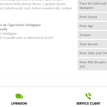
Pays du fabricant
l Extract Undecylenoyl Glycine, Capryloyl Glycine,
(marque)
l, Dehydroacetic Acid, Parfum (essential oils), Sodium
Pour (sexe)
s de l'agriculture biologique
Pour âge
relle
re biologique
Texture
T Greenlife selon le référentiel ECOCERT
Type (peau)
Note Yuka (sur 10
Note INCI Beauty 
20)
LIVRAISON
SERVICE CLIENT