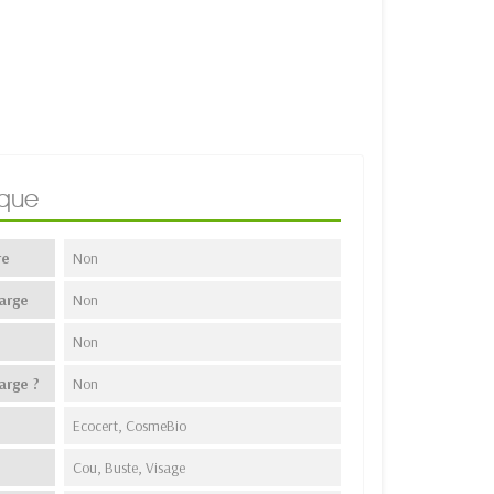
ique
re
Non
arge
Non
Non
arge ?
Non
Ecocert, CosmeBio
Cou, Buste, Visage