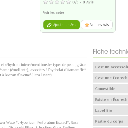
0
/
5
-
0
Avis
Voir les notes
Ajouter un Avis
Voir les Avis
Fiche techn
 et réhydrate intensément tous les types de peau, grâce
C'est un accessoi
Sésame (émolliente), associées à l'hydrolat d'Hamamélis*
 à l'extrait d'Avoine*(ultra lissant)
C'est une Écorech
Comestible
Existe en Écorech
Label Bio
Partie du corps
wer Water*, Hypericum Perforatum Extract*, Rosa
erin, Dicaprylyl Ether, Sclerotium Gum, Sodium