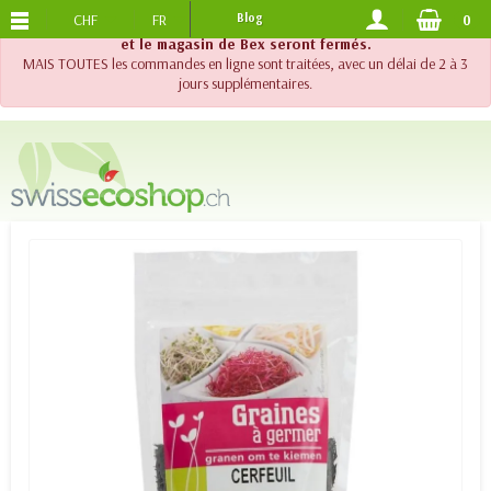
CHF
FR
Blog
0
PORTS OFFERTS
DES 120.-
!! Important !! Jusqu'au 20 août 2026, le support téléphonique
et le magasin de Bex seront fermés.
MAIS TOUTES les commandes en ligne sont traitées, avec un délai de 2 à 3
jours supplémentaires.