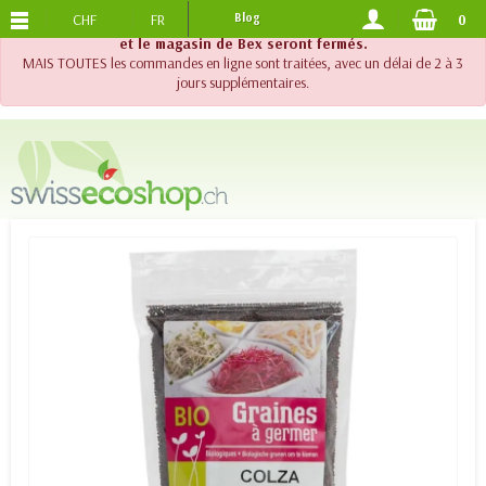
CHF
FR
Blog
0
PORTS OFFERTS
DES 120.-
!! Important !! Jusqu'au 20 août 2026, le support téléphonique
et le magasin de Bex seront fermés.
MAIS TOUTES les commandes en ligne sont traitées, avec un délai de 2 à 3
jours supplémentaires.