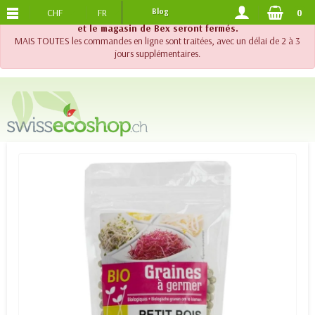
CHF
FR
Blog
0
PORTS OFFERTS
DES 120.-
!! Important !! Jusqu'au 20 août 2026, le support téléphonique
et le magasin de Bex seront fermés.
MAIS TOUTES les commandes en ligne sont traitées, avec un délai de 2 à 3
jours supplémentaires.