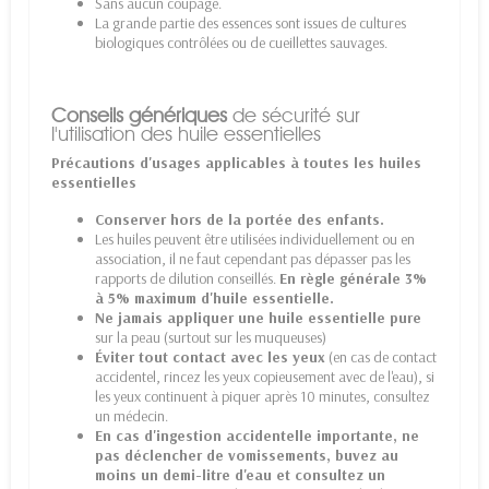
Sans aucun coupage.
La grande partie des essences sont issues de cultures
biologiques contrôlées ou de cueillettes sauvages.
Conseils génériques
de sécurité sur
l'utilisation des huile essentielles
Précautions d'usages applicables à toutes les huiles
essentielles
Conserver hors de la portée des enfants.
Les huiles peuvent être utilisées individuellement ou en
association, il ne faut cependant pas dépasser pas les
rapports de dilution conseillés.
En règle générale 3%
à 5% maximum d'huile essentielle.
Ne jamais appliquer une huile essentielle pure
sur la peau (surtout sur les muqueuses)
Éviter tout contact avec les yeux
(en cas de contact
accidentel, rincez les yeux copieusement avec de l'eau), si
les yeux continuent à piquer après 10 minutes, consultez
un médecin.
En cas d'ingestion accidentelle importante, ne
pas déclencher de vomissements, buvez au
moins un demi-litre d'eau et consultez un