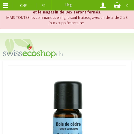
CHF
FR
Blog
0
PORTS OFFERTS
DES 120.-
!! Important !! Jusqu'au 20 août 2026, le support téléphonique
et le magasin de Bex seront fermés.
MAIS TOUTES les commandes en ligne sont traitées, avec un délai de 2 à 3
jours supplémentaires.