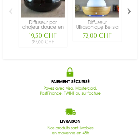
‹
›
Diffuseur par
Diffuseur
Hu
chaleur douce en
Ultrasonique Belisia
BI
céramique -...
- ZEN'Arôme
19,50 CHF
72,00 CHF
39,00 CHF
PAIEMENT SÉCURISÉ
Payez avec Visa, Mastercard,
PostFinance, TWINT ou sur facture
LIVRAISON
Nos produits sont livrables
en moyenne en 48h