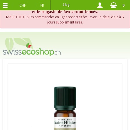
CHF
FR
Blog
0
PORTS OFFERTS
DES 120.-
!! Important !! Jusqu'au 20 août 2026, le support téléphonique
et le magasin de Bex seront fermés.
MAIS TOUTES les commandes en ligne sont traitées, avec un délai de 2 à 3
jours supplémentaires.