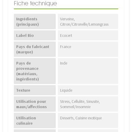
Fiche technique
Ingrédients
Verveine,
(principaux)
Citron/Citronelle/Lemongrass
Label Bio
Ecocert
Pays du fabricant
France
(marque)
Pays de
Inde
provenance
(matériaux,
ingérdients)
Texture
Liquide
Utilisation pour
Stress, Cellulite, Sinusite,
maux/affections
Sommeil/insomnie
Utilisation
Desserts, Cuisine exotique
culinaire