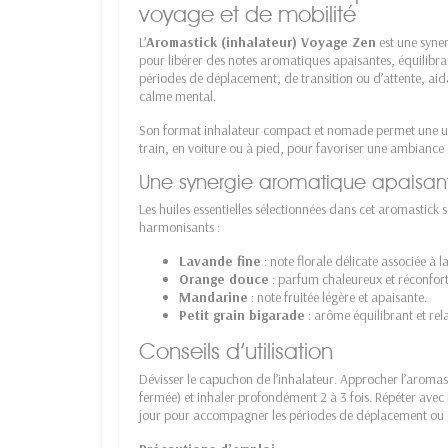
voyage et de mobilité
L’
Aromastick
(inhalateur) Voyage Zen
est une syner
pour libérer des notes aromatiques apaisantes, équilibran
périodes de déplacement, de transition ou d’attente, aidan
calme mental.
Son format inhalateur compact et nomade permet une utili
train, en voiture ou à pied, pour favoriser une ambiance 
Une synergie aromatique apaisant
Les huiles essentielles sélectionnées dans cet aromastick
harmonisants :
Lavande fine
: note florale délicate associée à l
Orange douce
: parfum chaleureux et réconfort
Mandarine
: note fruitée légère et apaisante.
Petit grain bigarade
: arôme équilibrant et rel
Conseils d’utilisation
Dévisser le capuchon de l’inhalateur. Approcher l’aromas
fermée) et inhaler profondément 2 à 3 fois. Répéter avec l’
jour pour accompagner les périodes de déplacement ou d