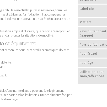
Label Bio
gie d’huiles essentielles pures et naturelles, formulée
tes et aériennes. Par l’olfaction, il accompagne les
t à cultiver une sensation de sérénité intérieure et de
Matière
sation simple et discrète, que ce soit à l’aéroport, en
Pays du fabricant
zen dans toutes les situations de mobilité.
(marque)
e et équilibrante
Pays de fabricati
 sont reconnues pour leurs profils aromatiques doux et
Pour (sexe)
a détente.
Pour âge
ant.
Utilisation pour
axant.
maux/affections
tick d’une narine (l’autre pouvant être légèrement
autre narine selon les besoins. Utiliser plusieurs fois par
e stress léger.