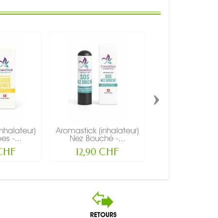
›
nhalateur)
Aromastick (inhalateur)
Aromastick (inha
s -...
Nez Bouché -...
Performances
 CHF
12,90 CHF
12,90 CH
RETOURS