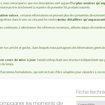
its, vous remarquerez que nos descriptions sont aujourd’hui
plus neutres qu’au
ésormais très strictement la manière de présenter les produits naturels.
ation suisse
, certaines informations ne peuvent plus être présentées directement
egrettons dans le sens où cela peut les rendre
moins détaillées qu’auparavan
s continuons à sélectionner des références reconnues, utilisées depuis de nombre
lter nos articles et guides, dans lesquels nous partageons des informations générale
t
en cours de mise à jour
. SwissEcoShop étant une structure indépendante qui g
e du temps.
d’anciennes formulations, qui sont en train d’être adaptées pour répondre à ces no
Fiche techn
accompagner les moments de
Comestible