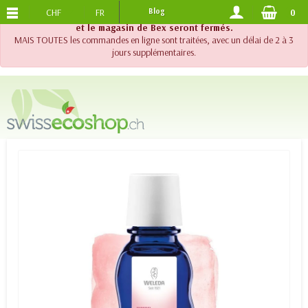
CHF
FR
Blog
0
PORTS OFFERTS
DES 120.-
!! Important !! Jusqu'au 20 août 2026, le support téléphonique
et le magasin de Bex seront fermés.
MAIS TOUTES les commandes en ligne sont traitées, avec un délai de 2 à 3
jours supplémentaires.