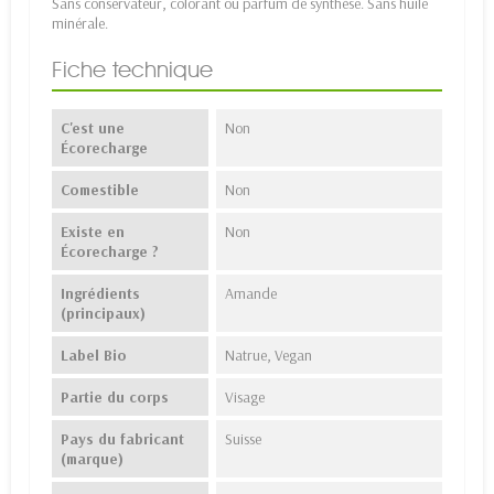
Sans conservateur, colorant ou parfum de synthèse. Sans huile
minérale.
Fiche technique
C'est une
Non
Écorecharge
Comestible
Non
Existe en
Non
Écorecharge ?
Ingrédients
Amande
(principaux)
Label Bio
Natrue, Vegan
Partie du corps
Visage
Pays du fabricant
Suisse
(marque)