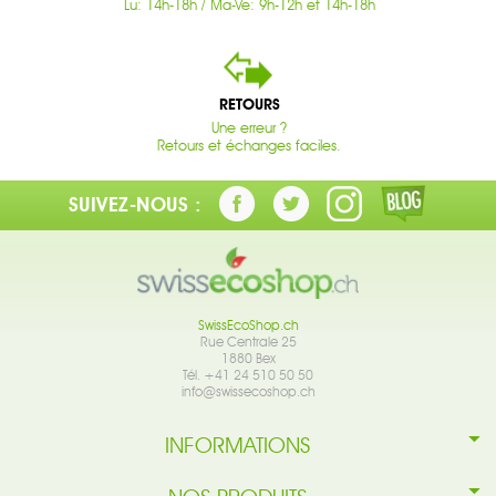
Lu: 14h-18h / Ma-Ve: 9h-12h et 14h-18h
RETOURS
Une erreur ?
Retours et échanges faciles.
SUIVEZ-NOUS :
SwissEcoShop.ch
Rue Centrale 25
1880 Bex
Tél. +41 24 510 50 50
info@swissecoshop.ch
INFORMATIONS