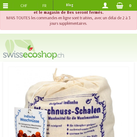
CHF
FR
Blog
0
PORTS OFFERTS
DES 120.-
!! Important !! Jusqu'au 20 août 2026, le support téléphonique
et le magasin de Bex seront fermés.
MAIS TOUTES les commandes en ligne sont traitées, avec un délai de 2 à 3
jours supplémentaires.