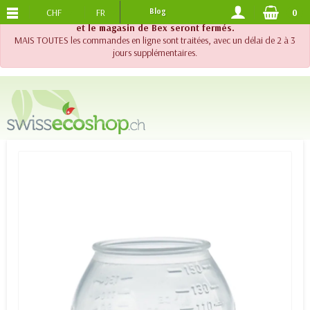
CHF
FR
Blog
0
PORTS OFFERTS
DES 120.-
!! Important !! Jusqu'au 20 août 2026, le support téléphonique
et le magasin de Bex seront fermés.
MAIS TOUTES les commandes en ligne sont traitées, avec un délai de 2 à 3
jours supplémentaires.