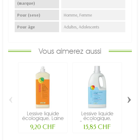
(marque)
Pour (sexe)
Homme, Femme
Pour âge
Adultes, Adolescents
Vous aimerez aussi
‹
›
Lessive liquide
Lessive liquide
Le
écologique, Laine
écologique,
et soie...
Sensitive pour...
La
9,20 CHF
15,85 CHF