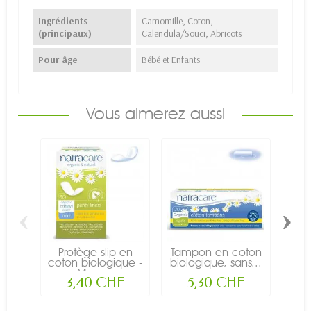
Ingrédients
Camomille, Coton,
(principaux)
Calendula/Souci, Abricots
Pour âge
Bébé et Enfants
Vous aimerez aussi
‹
›
Protège-slip en
Tampon en coton
Pr
coton biologique -
biologique, sans...
cot
Mini -...
3,40 CHF
5,30 CHF