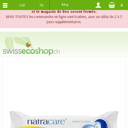
CHF
FR
Blog
0
PORTS OFFERTS
DES 120.-
!! Important !! Jusqu'au 20 août 2026, le support téléphonique
et le magasin de Bex seront fermés.
MAIS TOUTES les commandes en ligne sont traitées, avec un délai de 2 à 3
jours supplémentaires.